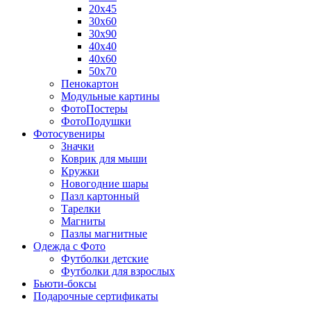
20х45
30х60
30х90
40х40
40х60
50х70
Пенокартон
Модульные картины
ФотоПостеры
ФотоПодушки
Фотоcувениры
Значки
Коврик для мыши
Кружки
Новогодние шары
Пазл картонный
Тарелки
Магниты
Пазлы магнитные
Одежда с Фото
Футболки детские
Футболки для взрослых
Бьюти-боксы
Подарочные сертификаты