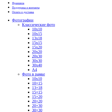
Франшиза
Поддержка и контакты
Оплата и доставка
Фотографии
Классические фото
10х10
10х15
13х18
15х15
15х20
20х20
20х30
30х30
30х40
А4
Фото в рамке
10х10
10×15
13×18
15×15
15×20
20×20
20×30
30×30