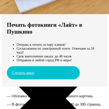
Не нашли Ваш город?
Мы доставляем по всему миру
Печать фотокниги «Лайт» в
Продолжить без города
Пушкино
Отправь в печать за пару кликов!
Согласования по электронной почте. Отвечаем за 24
часа!
Срок выполнения заказа: до 48 часов
Отправим в любой город РФ и мира!
Сделать заказ
— Обложка из твердого ламинированного картона.
— В фотокниге можно разместить от 40 до 300 страниц.