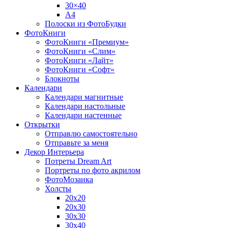
30×40
A4
Полоски из ФотоБудки
ФотоКниги
ФотоКниги «Премиум»
ФотоКниги «Слим»
ФотоКниги «Лайт»
ФотоКниги «Софт»
Блокноты
Календари
Календари магнитные
Календари настольные
Календари настенные
Открытки
Отправлю самостоятельно
Отправьте за меня
Декор Интерьера
Потреты Dream Art
Портреты по фото акрилом
ФотоМозаика
Холсты
20х20
20х30
30х30
30х40