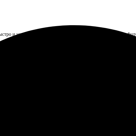
ыстро и удобно. Выбор на сайте большой, разобраться легко. Фо
ор формата 30х30 оказался легким. Результат порадовал — фото 