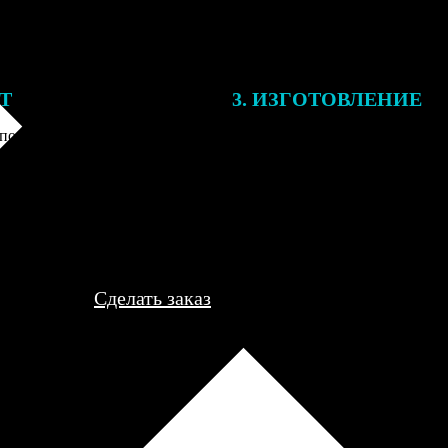
ЕТ
3. ИЗГОТОВЛЕНИЕ
подготовки заказа к печати
Оплатите заказ банковской кар
алисты могут связаться с Вами
оплаты получите подтверждение
му телефону или email для
описанием заказа. Когда отпра
я деталей.
вы получите письмо с трек-но
отслеживания.
Сделать заказ