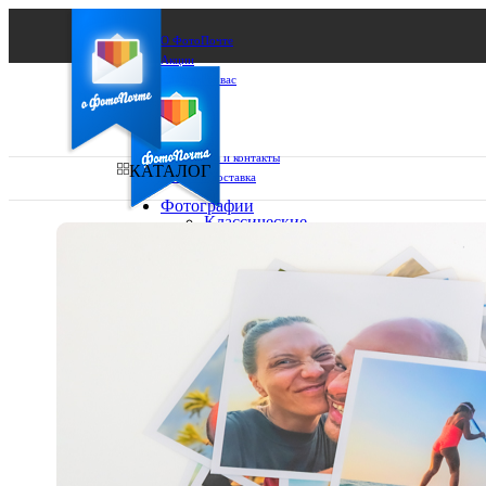
О ФотоПочте
Акции
Сделаем за вас
Бизнесу
FAQ
Франшиза
Поддержка и контакты
КАТАЛОГ
Оплата и доставка
Фотографии
Классические
фото
Ваш город:
10х10
10х15
Ваш регион доставки
13х18
15х15
Выберите из списка:
15х20
20х20
20х30
30х30
30х40
А4
Фото
в