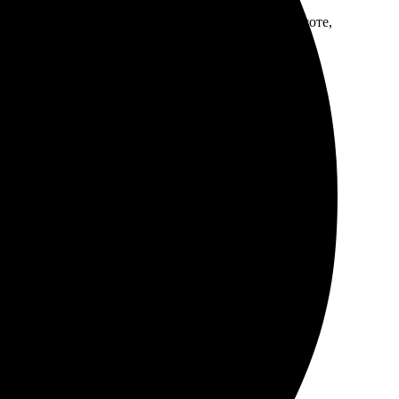
ерез пять минут всё было готово. Качество на высоте,
те. Обработка прошла быстро, получилось красиво!
есь процесс от выбора до получения занял всего
 вовремя. Рекомендую всем, кто ценит шикарные