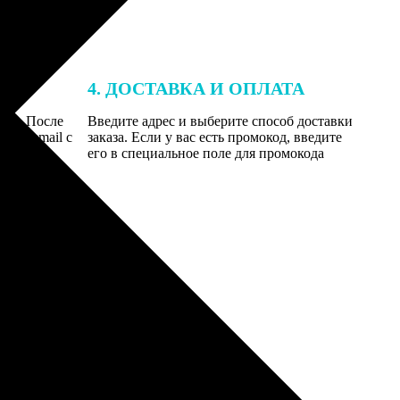
4. ДОСТАВКА И ОПЛАТА
той. После
Введите адрес и выберите способ доставки
 на email с
заказа. Если у вас есть промокод, введите
вим заказ
его в специальное поле для промокода
мером для