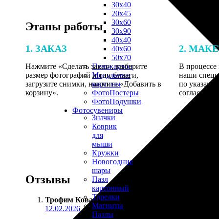
30х40
20х45
30х60
Этапы работы
30х90
40х40
1. ЗАКАЗ
2. МАК
40х60
50х70
Нажмите «Сделать заказ», выберите
В процессе 
Пенокартон
размер фотографий и тип бумаги,
наши специ
Модульные
загрузите снимки, нажмите «Добавить в
по указанно
картины
корзину».
согласовани
ФотоПостеры
ФотоПодушки
Фотоcувениры
Значки
Коврик
для
мыши
Кружки
Новогодние
шары
Отзывы
Пазл
картонный
Тарелки
Трофим Коваль
:
Магниты
12.02.2026
Пазлы