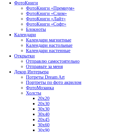
ФотоКниги
ФотоКниги «Премиум»
ФотоКниги «Слим»
ФотоКниги «Лайт»
ФотоКниги «Софт»
Блокноты
Календари
Календари магнитные
Календари настольные
Календари настенные
Открытки
Отправлю самостоятельно
Отправьте за меня
Декор Интерьера
Потреты Dream Art
Портреты по фото акрилом
ФотоМозаика
Холсты
20х20
20х30
30х30
30х40
20х45
30х60
30х90