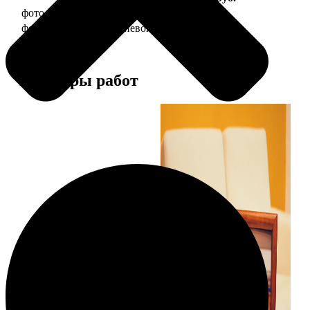
фото 20х30 в деревянной рамке
990
фото 20х30 в алюминиевой рамке
2490
Примеры работ