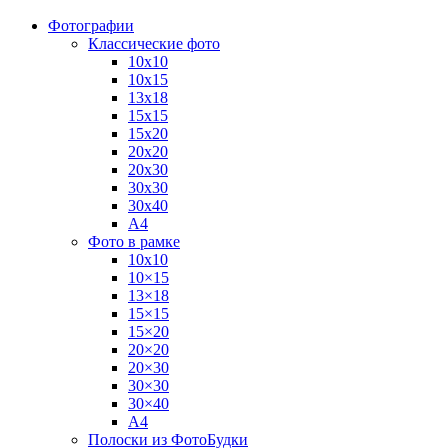
Фотографии
Классические фото
10х10
10х15
13х18
15х15
15х20
20х20
20х30
30х30
30х40
А4
Фото в рамке
10х10
10×15
13×18
15×15
15×20
20×20
20×30
30×30
30×40
A4
Полоски из ФотоБудки