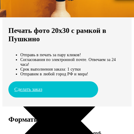
Не нашли Ваш город?
Мы доставляем по всему миру
Печать фото 20х30 с рамкой в
Продолжить без города
Пушкино
Отправь в печать за пару кликов!
Согласования по электронной почте. Отвечаем за 24
часа!
Срок выполнения заказа: 1 сутки
Отправим в любой город РФ и мира!
Сделать заказ
Форматы и цены
Услуга
Цена, руб.