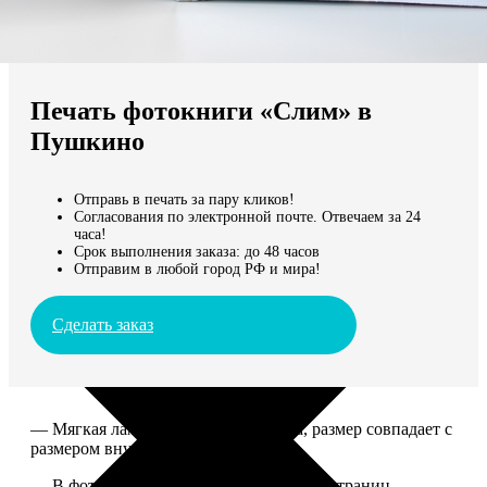
Не нашли Ваш город?
Мы доставляем по всему миру
Печать фотокниги «Слим» в
Продолжить без города
Пушкино
Отправь в печать за пару кликов!
Согласования по электронной почте. Отвечаем за 24
часа!
Срок выполнения заказа: до 48 часов
Отправим в любой город РФ и мира!
Сделать заказ
— Мягкая ламинированная обложка, размер совпадает с
размером внутреннего блока.
— В фотокниге может быть от 10 до 50 страниц.