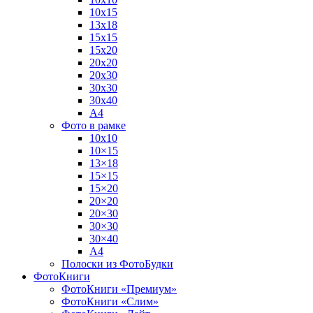
10х15
13х18
15х15
15х20
20х20
20х30
30х30
30х40
А4
Фото в рамке
10х10
10×15
13×18
15×15
15×20
20×20
20×30
30×30
30×40
A4
Полоски из ФотоБудки
ФотоКниги
ФотоКниги «Премиум»
ФотоКниги «Слим»