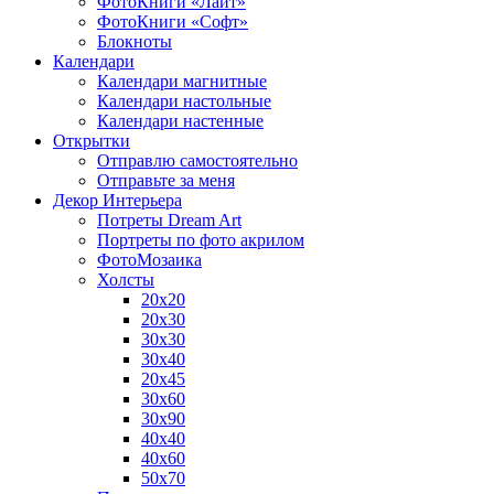
ФотоКниги «Лайт»
ФотоКниги «Софт»
Блокноты
Календари
Календари магнитные
Календари настольные
Календари настенные
Открытки
Отправлю самостоятельно
Отправьте за меня
Декор Интерьера
Потреты Dream Art
Портреты по фото акрилом
ФотоМозаика
Холсты
20х20
20х30
30х30
30х40
20х45
30х60
30х90
40х40
40х60
50х70