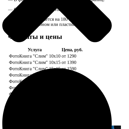
— Страницы плотные, толщина 1 мм.
— Книга раскрывается на 180 градусов, развороты
укреплены картоном или пластиком.
Форматы и цены
Услуга
Цена, руб.
ФотоКнига "Слим" 10x10
от 1290
ФотоКнига "Слим" 10x15
от 1390
ФотоКнига "Слим" 15x15
от 1590
ФотоКнига "Слим" 15x20
от 1890
ФотоКнига "Слим" 20x20
от 1990
ФотоКнига "Слим" 20x30
от 2490
ФотоКнига "Слим" 25x25
от 2990
Примеры работ