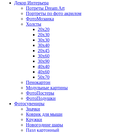
Декор Интерьера
Потреты Dream Art
Портреты по фото акрилом
ФотоМозаика
Холсты
20х20
20х30
30х30
30х40
20х45
30х60
30х90
40х40
40х60
50х70
Пенокартон
Модульные картины
ФотоПостеры
ФотоПодушки
Фотоcувениры
Значки
Коврик для мыши
Кружки
Новогодние шары
Пазл картонный