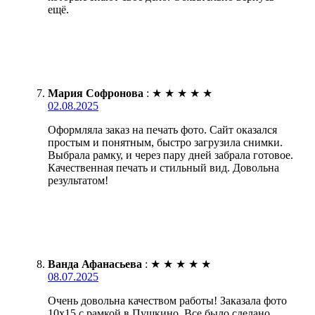
ещё.
Мария Софронова
:
★
★
★
★
★
02.08.2025
Оформляла заказ на печать фото. Сайт оказался
простым и понятным, быстро загрузила снимки.
Выбрала рамку, и через пару дней забрала готовое.
Качественная печать и стильный вид. Довольна
результатом!
Ванда Афанасьева
:
★
★
★
★
★
08.07.2025
Очень довольна качеством работы! Заказала фото
10х15 с рамкой в Пушкино. Все было сделано