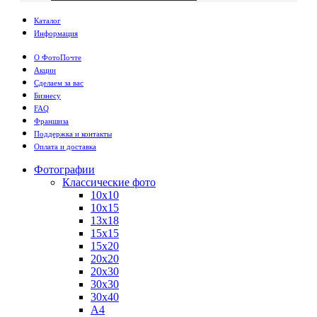
Каталог
Информация
О ФотоПочте
Акции
Сделаем за вас
Бизнесу
FAQ
Франшиза
Поддержка и контакты
Оплата и доставка
Фотографии
Классические фото
10х10
10х15
13х18
15х15
15х20
20х20
20х30
30х30
30х40
А4