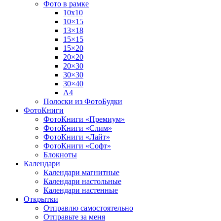
Фото в рамке
10х10
10×15
13×18
15×15
15×20
20×20
20×30
30×30
30×40
A4
Полоски из ФотоБудки
ФотоКниги
ФотоКниги «Премиум»
ФотоКниги «Слим»
ФотоКниги «Лайт»
ФотоКниги «Софт»
Блокноты
Календари
Календари магнитные
Календари настольные
Календари настенные
Открытки
Отправлю самостоятельно
Отправьте за меня