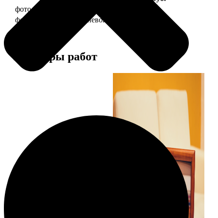
фото 10х15 в деревянной рамке
340
фото 10х15 в алюминиевой рамке
1490
Примеры работ