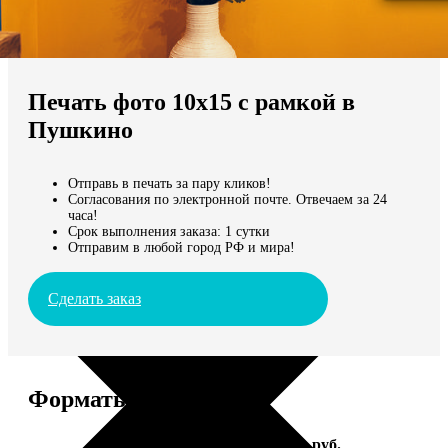
Не нашли Ваш город?
Мы доставляем по всему миру
Печать фото 10х15 с рамкой в
Продолжить без города
Пушкино
Отправь в печать за пару кликов!
Согласования по электронной почте. Отвечаем за 24
часа!
Срок выполнения заказа: 1 сутки
Отправим в любой город РФ и мира!
Сделать заказ
Форматы и цены
Услуга
Цена, руб.