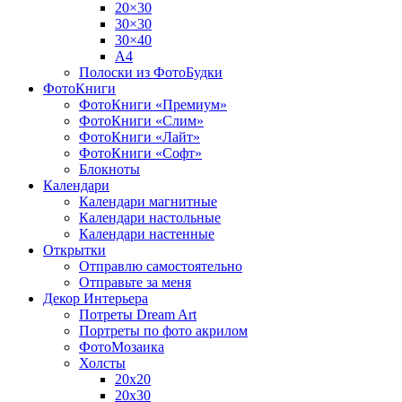
20×30
30×30
30×40
A4
Полоски из ФотоБудки
ФотоКниги
ФотоКниги «Премиум»
ФотоКниги «Слим»
ФотоКниги «Лайт»
ФотоКниги «Софт»
Блокноты
Календари
Календари магнитные
Календари настольные
Календари настенные
Открытки
Отправлю самостоятельно
Отправьте за меня
Декор Интерьера
Потреты Dream Art
Портреты по фото акрилом
ФотоМозаика
Холсты
20х20
20х30