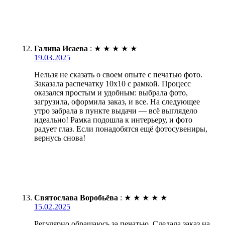
Галина Исаева
:
★
★
★
★
★
19.03.2025
Нельзя не сказать о своем опыте с печатью фото.
Заказала распечатку 10х10 с рамкой. Процесс
оказался простым и удобным: выбрала фото,
загрузила, оформила заказ, и все. На следующее
утро забрала в пункте выдачи — всё выглядело
идеально! Рамка подошла к интерьеру, и фото
радует глаз. Если понадобятся ещё фотосувениры,
вернусь снова!
Святослава Воробьёва
:
★
★
★
★
★
15.02.2025
Регулярно обращаюсь за печатью. Сделала заказ на