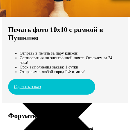
Не нашли Ваш город?
Мы доставляем по всему миру
Печать фото 10х10 с рамкой в
Продолжить без города
Пушкино
Отправь в печать за пару кликов!
Согласования по электронной почте. Отвечаем за 24
часа!
Срок выполнения заказа: 1 сутки
Отправим в любой город РФ и мира!
Сделать заказ
Форматы и цены
Услуга
Цена, руб.