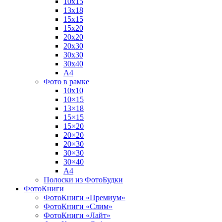
10х15
13х18
15х15
15х20
20х20
20х30
30х30
30х40
А4
Фото в рамке
10х10
10×15
13×18
15×15
15×20
20×20
20×30
30×30
30×40
A4
Полоски из ФотоБудки
ФотоКниги
ФотоКниги «Премиум»
ФотоКниги «Слим»
ФотоКниги «Лайт»