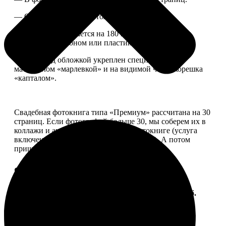
— Страницы плотные, толщина 1 мм.
— Книга раскрывается на 180 градусов, развороты
укреплены картоном или пластиком.
— Блок под обложкой укреплен специальным
материалом «марлевкой» и на видимой части корешка
«капталом».
Свадебная фотокнига типа «Премиум» рассчитана на 30
страниц. Если фотографий больше 30, мы соберем их в
коллажи и аккуратно разместим в фотокниге (услуга
включена, стоимость останется прежней). А потом
пришлем вам на согласование развороты.
Форматы и цены
Услуга
Цена, руб.
ФотоКнига "Премиум" 10x10
от 2490
ФотоКнига "Премиум" 10x15
от 2890