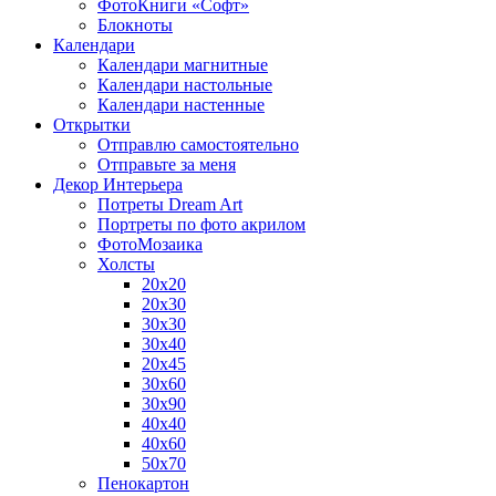
ФотоКниги «Софт»
Блокноты
Календари
Календари магнитные
Календари настольные
Календари настенные
Открытки
Отправлю самостоятельно
Отправьте за меня
Декор Интерьера
Потреты Dream Art
Портреты по фото акрилом
ФотоМозаика
Холсты
20х20
20х30
30х30
30х40
20х45
30х60
30х90
40х40
40х60
50х70
Пенокартон