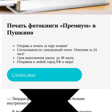
Не нашли Ваш город?
Мы доставляем по всему миру
Печать фотокниги «Премиум» в
Продолжить без города
Пушкино
Отправь в печать за пару кликов!
Согласования по электронной почте. Отвечаем за 24
часа!
Срок выполнения заказа: до 48 часов
Отправим в любой город РФ и мира!
Сделать заказ
— Твердая фотообложка, размер чуть больше
внутреннего блока.
— В фотокниге может быть от 20 до 100 страниц.