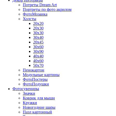
Декор Интерьера
Потреты Dream Art
Портреты по фото акрилом
ФотоМозаика
Холсты
20х20
20х30
30х30
30х40
20х45
30х60
30х90
40х40
40х60
50х70
Пенокартон
Модульные картины
ФотоПостеры
ФотоПодушки
Фотоcувениры
Значки
Коврик для мыши
Кружки
Новогодние шары
Пазл картонный