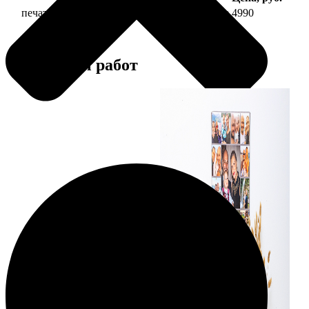
печать фото на холсте 40х60 на подрамнике
4990
Примеры работ