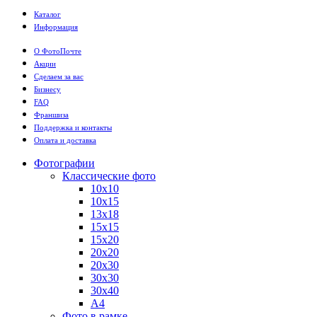
Каталог
Информация
О ФотоПочте
Акции
Сделаем за вас
Бизнесу
FAQ
Франшиза
Поддержка и контакты
Оплата и доставка
Фотографии
Классические фото
10х10
10х15
13х18
15х15
15х20
20х20
20х30
30х30
30х40
А4
Фото в рамке