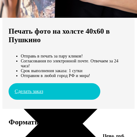
Не нашли Ваш город?
Мы доставляем по всему миру
Печать фото на холсте 40х60 в
Продолжить без города
Пушкино
Отправь в печать за пару кликов!
Согласования по электронной почте. Отвечаем за 24
часа!
Срок выполнения заказа: 1 сутки
Отправим в любой город РФ и мира!
Сделать заказ
Форматы и цены
Услуга
Цена, руб.