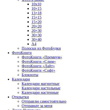
10х10
10×15
13×18
15×15
15×20
20×20
20×30
30×30
30×40
A4
Полоски из ФотоБудки
ФотоКниги
ФотоКниги «Премиум»
ФотоКниги «Слим»
ФотоКниги «Лайт»
ФотоКниги «Софт»
Блокноты
Календари
Календари магнитные
Календари настольные
Календари настенные
Открытки
Отправлю самостоятельно
Отправьте за меня