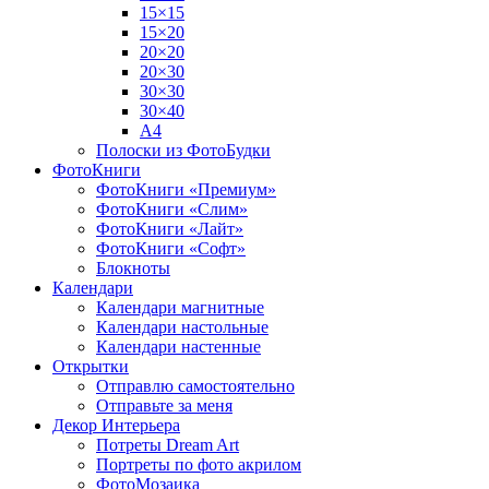
15×15
15×20
20×20
20×30
30×30
30×40
A4
Полоски из ФотоБудки
ФотоКниги
ФотоКниги «Премиум»
ФотоКниги «Слим»
ФотоКниги «Лайт»
ФотоКниги «Софт»
Блокноты
Календари
Календари магнитные
Календари настольные
Календари настенные
Открытки
Отправлю самостоятельно
Отправьте за меня
Декор Интерьера
Потреты Dream Art
Портреты по фото акрилом
ФотоМозаика