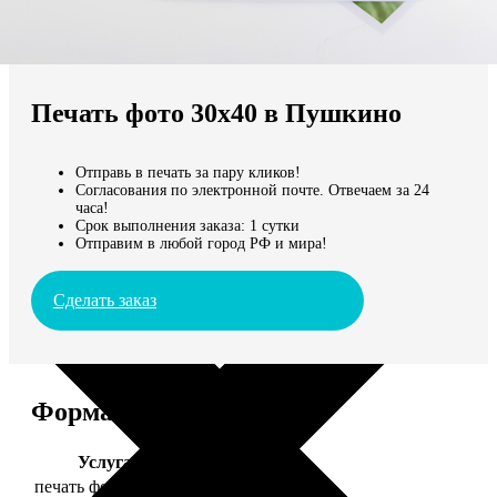
Не нашли Ваш город?
Мы доставляем по всему миру
Печать фото 30х40 в Пушкино
Продолжить без города
Отправь в печать за пару кликов!
Согласования по электронной почте. Отвечаем за 24
часа!
Срок выполнения заказа: 1 сутки
Отправим в любой город РФ и мира!
Сделать заказ
Форматы и цены
Услуга
Цена, руб.
печать фото 30х40
199