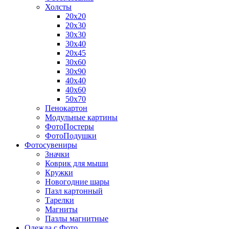
Холсты
20х20
20х30
30х30
30х40
20х45
30х60
30х90
40х40
40х60
50х70
Пенокартон
Модульные картины
ФотоПостеры
ФотоПодушки
Фотоcувениры
Значки
Коврик для мыши
Кружки
Новогодние шары
Пазл картонный
Тарелки
Магниты
Пазлы магнитные
Одежда с Фото