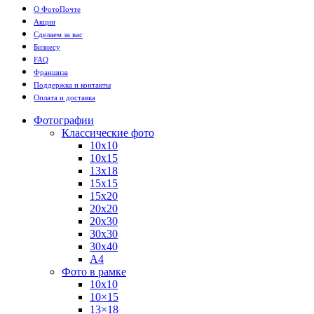
О ФотоПочте
Акции
Сделаем за вас
Бизнесу
FAQ
Франшиза
Поддержка и контакты
Оплата и доставка
Фотографии
Классические фото
10х10
10х15
13х18
15х15
15х20
20х20
20х30
30х30
30х40
А4
Фото в рамке
10х10
10×15
13×18