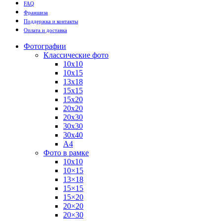
FAQ
Франшиза
Поддержка и контакты
Оплата и доставка
Фотографии
Классические фото
10х10
10х15
13х18
15х15
15х20
20х20
20х30
30х30
30х40
А4
Фото в рамке
10х10
10×15
13×18
15×15
15×20
20×20
20×30