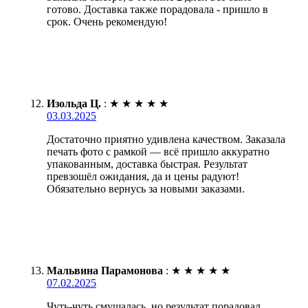
готово. Доставка также порадовала - пришло в
срок. Очень рекомендую!
Изольда Ц.
:
★
★
★
★
★
03.03.2025
Достаточно приятно удивлена качеством. Заказала
печать фото с рамкой — всё пришло аккуратно
упакованным, доставка быстрая. Результат
превзошёл ожидания, да и цены радуют!
Обязательно вернусь за новыми заказами.
Мальвина Парамонова
:
★
★
★
★
★
07.02.2025
Чуть-чуть смущалась, но результат порадовал.