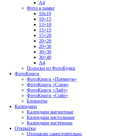
А4
Фото в рамке
10х10
10×15
13×18
15×15
15×20
20×20
20×30
30×30
30×40
A4
Полоски из ФотоБудки
ФотоКниги
ФотоКниги «Премиум»
ФотоКниги «Слим»
ФотоКниги «Лайт»
ФотоКниги «Софт»
Блокноты
Календари
Календари магнитные
Календари настольные
Календари настенные
Открытки
Отправлю самостоятельно