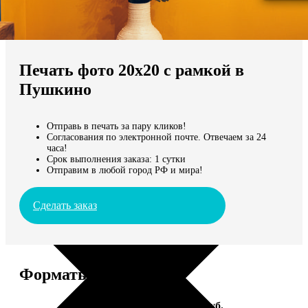
Не нашли Ваш город?
Мы доставляем по всему миру
Печать фото 20х20 с рамкой в
Продолжить без города
Пушкино
Отправь в печать за пару кликов!
Согласования по электронной почте. Отвечаем за 24
часа!
Срок выполнения заказа: 1 сутки
Отправим в любой город РФ и мира!
Сделать заказ
Форматы и цены
Услуга
Цена, руб.