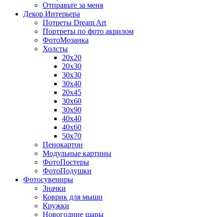
Отправьте за меня
Декор Интерьера
Потреты Dream Art
Портреты по фото акрилом
ФотоМозаика
Холсты
20х20
20х30
30х30
30х40
20х45
30х60
30х90
40х40
40х60
50х70
Пенокартон
Модульные картины
ФотоПостеры
ФотоПодушки
Фотоcувениры
Значки
Коврик для мыши
Кружки
Новогодние шары