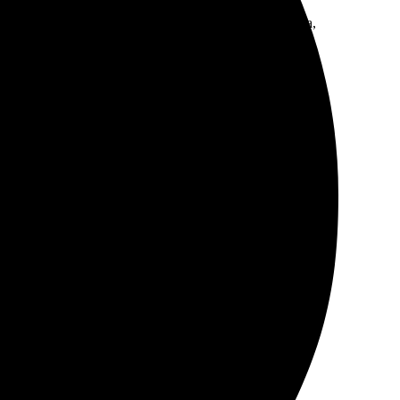
без задержек, упаковка аккуратная. Всем довольна,
йт и оформила заказ. Удобно, что есть возможность
зательно воспользуюсь снова!
 и с вниманием к деталям.