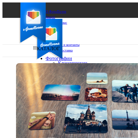
О ФотоПочте
Акции
Сделаем за вас
Бизнесу
FAQ
Франшиза
Поддержка и контакты
КАТАЛОГ
Оплата и доставка
Фотографии
Классические
фото
Ваш город:
10х10
10х15
Ваш регион доставки
13х18
15х15
Выберите из списка:
15х20
20х20
20х30
30х30
30х40
А4
Фото
в