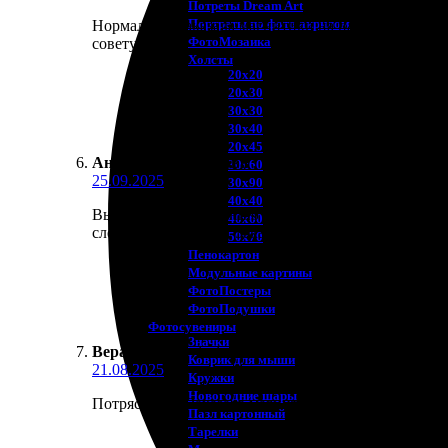
Потреты Dream Art
Портреты по фото акрилом
Нормально. Заказала магнитики на память. Выбор о
ФотоМозаика
советую.
Холсты
20х20
20х30
30х30
30х40
20х45
Анастасия Пастухова
:
★
★
★
★
★
30х60
25.09.2025
30х90
40х40
Выбираю эту компанию для печати магнитов. Процес
40х60
следить за статусом. Заказ пришел быстро, и каче
50х70
Пенокартон
Модульные картины
ФотоПостеры
ФотоПодушки
Фотоcувениры
Значки
Вера
:
★
★
★
★
★
Коврик для мыши
21.08.2025
Кружки
Новогодние шары
Потрясающе. Заказала магнит, вышло отлично! Проц
Пазл картонный
Тарелки