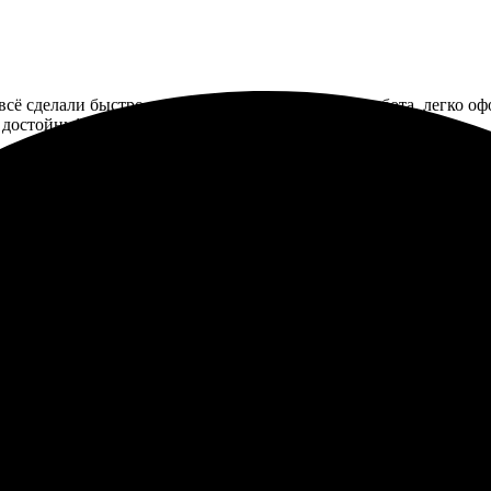
 всё сделали быстро и без проблем. Оперативная работа, легко о
 достойный сервис.
нена быстро и качественно. Понравилось, как сотрудники помогл
кими и четкими! Обязательно закажу еще.