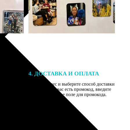
4. ДОСТАВКА И ОПЛАТА
той. После
Введите адрес и выберите способ доставки
 на email с
заказа. Если у вас есть промокод, введите
вим заказ
его в специальное поле для промокода.
мером для