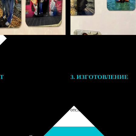
ЕТ
3. ИЗГОТОВЛЕНИЕ
подготовки заказа к печати
Оплатите заказ банковской кар
алисты могут связаться с Вами
оплаты получите подтверждение
му телефону или email для
описанием заказа. Когда отпра
я деталей.
вы получите письмо с трек-но
отслеживания.