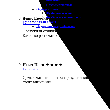
Магниты
Пазлы магнитные
Одежда с Фото
Футболки детские
Футболки для взрослых
Денис Ерёмин
:
★
★
★
★
★
Бьюти-боксы
17.07.2025
Подарочные сертификаты
Обслужили отлично! Заказала фотопечать с доставк
Качество распечаток на высоте! Особенно порадовал
Игнат Н.
:
★
★
★
★
★
17.06.2025
Сделал магниты на заказ, результат впечатлил! Кач
стоит внимания!