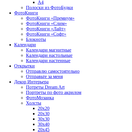
A4
Полоски из ФотоБудки
ФотоКниги
ФотоКниги «Премиум»
ФотоКниги «Слим»
ФотоКниги «Лайт»
ФотоКниги «Софт»
Блокноты
Календари
Календари магнитные
Календари настольные
Календари настенные
Открытки
Отправлю самостоятельно
Отправьте за меня
Декор Интерьера
Потреты Dream Art
Портреты по фото акрилом
ФотоМозаика
Холсты
20х20
20х30
30х30
30х40
20х45