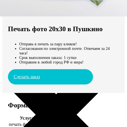
Не нашли Ваш город?
Мы доставляем по всему миру
Печать фото 20х30 в Пушкино
Продолжить без города
Отправь в печать за пару кликов!
Согласования по электронной почте. Отвечаем за 24
часа!
Срок выполнения заказа: 1 сутки
Отправим в любой город РФ и мира!
Сделать заказ
Форматы и цены
Услуга
Цена, руб.
печать фото 20х30
129