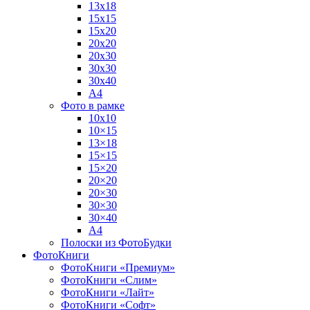
13х18
15х15
15х20
20х20
20х30
30х30
30х40
А4
Фото в рамке
10х10
10×15
13×18
15×15
15×20
20×20
20×30
30×30
30×40
A4
Полоски из ФотоБудки
ФотоКниги
ФотоКниги «Премиум»
ФотоКниги «Слим»
ФотоКниги «Лайт»
ФотоКниги «Софт»