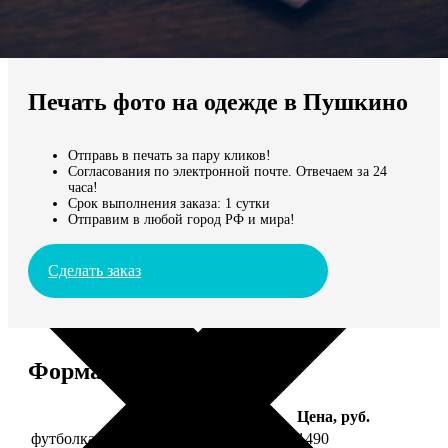
Не нашли Ваш город?
Мы доставляем по всему миру
Печать фото на одежде в Пушкино
Продолжить без города
Отправь в печать за пару кликов!
Согласования по электронной почте. Отвечаем за 24
часа!
Срок выполнения заказа: 1 сутки
Отправим в любой город РФ и мира!
Сделать заказ
Форматы и цены
Услуга
Цена, руб.
футболка детская с фото рост 118 см
1490