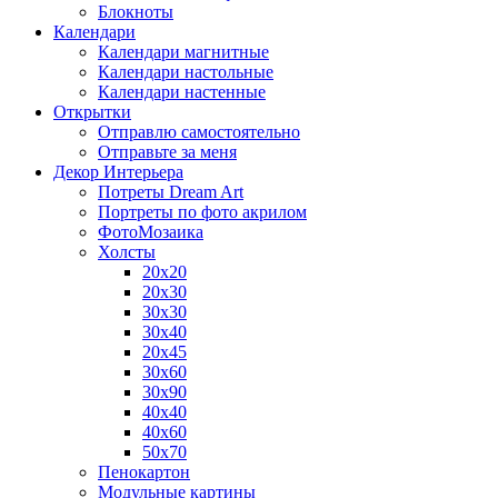
Блокноты
Календари
Календари магнитные
Календари настольные
Календари настенные
Открытки
Отправлю самостоятельно
Отправьте за меня
Декор Интерьера
Потреты Dream Art
Портреты по фото акрилом
ФотоМозаика
Холсты
20х20
20х30
30х30
30х40
20х45
30х60
30х90
40х40
40х60
50х70
Пенокартон
Модульные картины