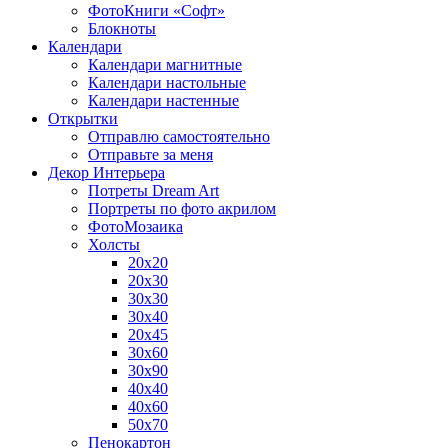
ФотоКниги «Софт»
Блокноты
Календари
Календари магнитные
Календари настольные
Календари настенные
Открытки
Отправлю самостоятельно
Отправьте за меня
Декор Интерьера
Потреты Dream Art
Портреты по фото акрилом
ФотоМозаика
Холсты
20х20
20х30
30х30
30х40
20х45
30х60
30х90
40х40
40х60
50х70
Пенокартон