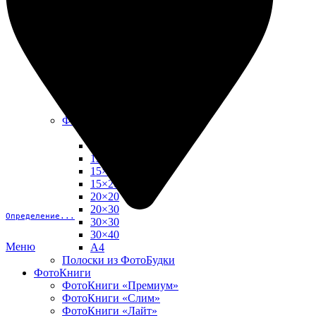
10х15
13х18
15х15
15х20
20х20
20х30
30х30
30х40
А4
Фото в рамке
10х10
10×15
13×18
15×15
15×20
20×20
20×30
Определение...
30×30
30×40
Меню
A4
Полоски из ФотоБудки
ФотоКниги
ФотоКниги «Премиум»
ФотоКниги «Слим»
ФотоКниги «Лайт»