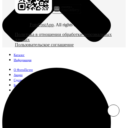
© 2026
FotoPostApp
. All rights reserved
Политика в отношении обработки персональных
данных
Пользовательское соглашение
Каталог
Информация
О ФотоПочте
Акции
Сделаем за вас
Бизнесу
FAQ
Франшиза
Поддержка и контакты
Оплата и доставка
Фотографии
Классические фото
10х10