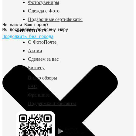
Фотосувениры
Одежда с Фото
Подарочные сертификаты
Не нашли Ваш город?
Мы доставляем по всему миру
ФОТОПОЧТА
Продолжить без города
О ФотоПочте
Акции
Сделаем за вас
Бизнесу
Видео обзоры
FAQ
Франшиза
Поддержка и контакты