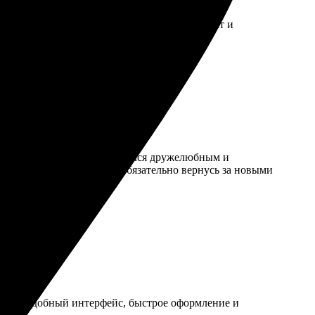
латил и ждал. Получил качественный результат и
бора бумаги. Персонал оказался дружелюбным и
ть яркая, детали четкие. Обязательно вернусь за новыми
тным. Удобный интерфейс, быстрое оформление и