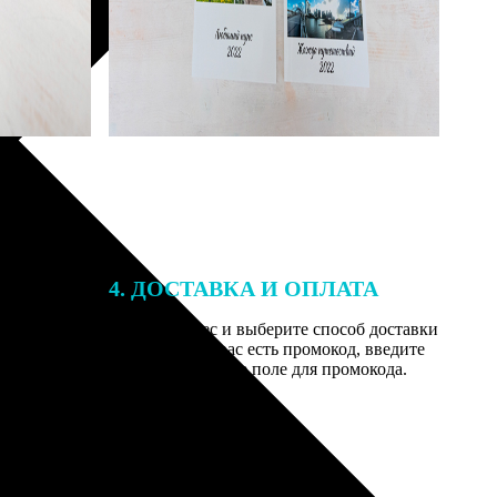
4. ДОСТАВКА И ОПЛАТА
той. После
Введите адрес и выберите способ доставки
 на email с
заказа. Если у вас есть промокод, введите
вим заказ
его в специальное поле для промокода.
мером для