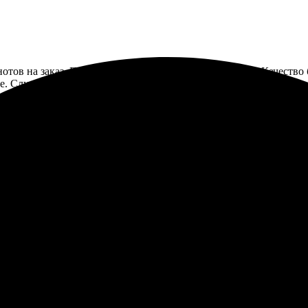
нотов на заказ. Процесс оказался простым и понятным. Качество
ое. Служба поддержки быстро ответила на все вопросы. Приятно 
сь, помогли мне создать изумительные блокноты на заказ. Про
змер и стиль, и через несколько минут увидела предварительный
твенной полиграфией, которые приятно держать в руках. Рекоме