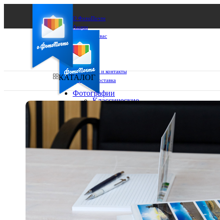
О ФотоПочте
Акции
Сделаем за вас
Бизнесу
FAQ
Франшиза
Поддержка и контакты
КАТАЛОГ
Оплата и доставка
Фотографии
Классические
фото
Ваш город:
10х10
10х15
Ваш регион доставки
13х18
15х15
Выберите из списка:
15х20
20х20
20х30
30х30
30х40
А4
Фото
в