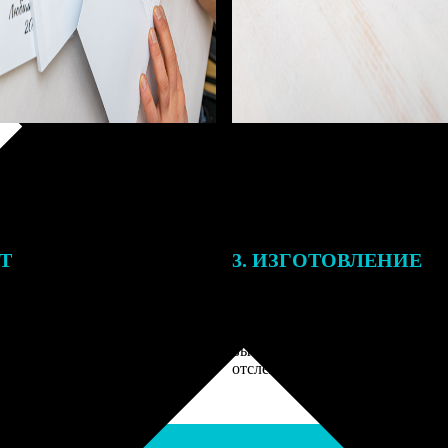
ЕТ
3. ИЗГОТОВЛЕНИЕ
подготовки заказа к печати
Оплатите заказ банковской кар
алисты могут связаться с Вами
оплаты получите подтверждение
му телефону или email для
описанием заказа. Когда отпра
я деталей.
вы получите письмо с трек-но
отслеживания.