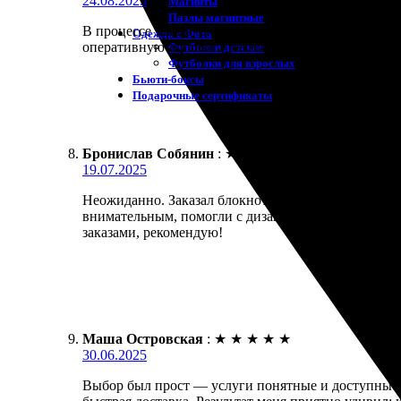
24.08.2025
Магниты
Пазлы магнитные
В процессе заказа блокнотов всё прошло гладко. У
Одежда с Фото
оперативную доставку. Рекомендую, отличная рабо
Футболки детские
Футболки для взрослых
Бьюти-боксы
Подарочные сертификаты
Бронислав Собянин
:
★
★
★
★
★
19.07.2025
Неожиданно. Заказал блокноты на заказ и был при
внимательным, помогли с дизайном. Всё сделали бы
заказами, рекомендую!
Маша Островская
:
★
★
★
★
★
30.06.2025
Выбор был прост — услуги понятные и доступные.