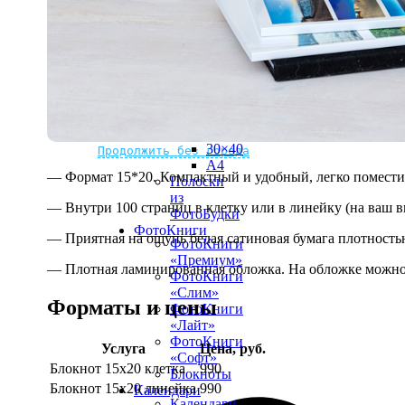
рамке
10х10
10×15
13×18
15×15
15×20
20×20
20×30
Не нашли Ваш город?
Мы доставляем по всему миру
30×30
30×40
Продолжить без города
A4
— Формат 15*20. Компактный и удобный, легко поместит
Полоски
из
— Внутри 100 страниц в клетку или в линейку (на ваш в
ФотоБудки
ФотоКниги
— Приятная на ощупь белая сатиновая бумага плотностью
ФотоКниги
«Премиум»
— Плотная ламинированная обложка. На обложке можно 
ФотоКниги
«Слим»
Форматы и цены
ФотоКниги
«Лайт»
ФотоКниги
Услуга
Цена, руб.
«Софт»
Блокнот 15х20 клетка
990
Блокноты
Блокнот 15х20 линейка
990
Календари
Календари