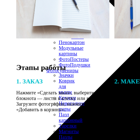
30х40
20х45
30х60
30х90
40х40
40х60
50х70
Пенокартон
Модульные
картины
ФотоПостеры
ФотоПодушки
Этапы работы
Фотоcувениры
Значки
1. ЗАКАЗ
2. МАК
Коврик
для
мыши
Нажмите «Сделать заказ», выберите тип
В процессе 
Кружки
блокнота — листы в клетку или в линейку.
наши специ
Новогодние
Загрузите фотографии, нажмите
по указанно
шары
«Добавить в корзину».
согласовани
Пазл
картонный
Тарелки
Магниты
Пазлы