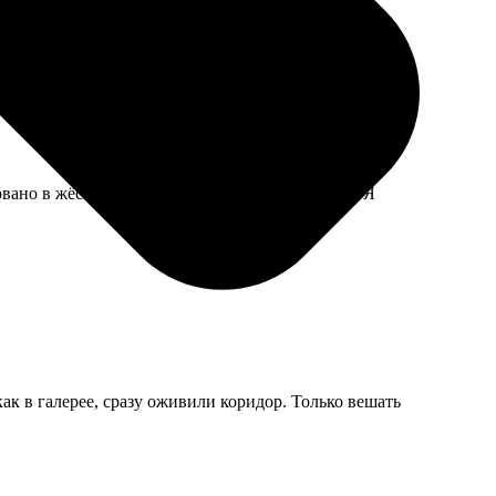
вано в жёсткий конверт, ни одна не погнулась. Я
к в галерее, сразу оживили коридор. Только вешать