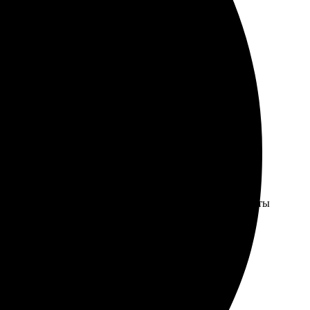
ие. Заказала в один клик, и через пару дней забрала
орадовала: всё аккуратно и с заботой. Определенно
ла, помогла с выбором, сработали на отлично! Блокноты