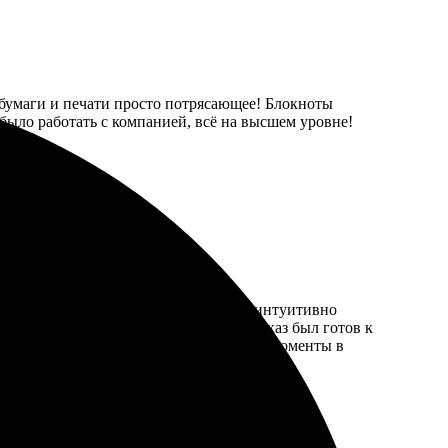
 бумаги и печати просто потрясающее! Блокноты
было работать с компанией, всё на высшем уровне!
цесс оформления оказался простым и интуитивно
 результат. После небольших правок заказ был готов к
ндую всем, кто хочет запечатлеть свои моменты в