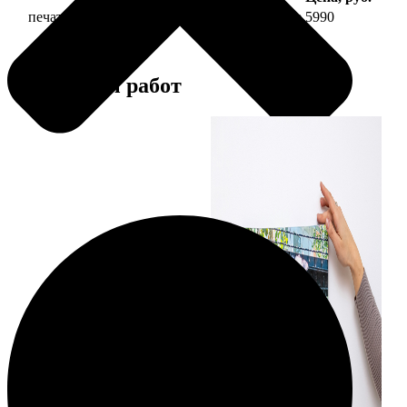
печать фото на холсте 50х70 на подрамнике
5990
Примеры работ