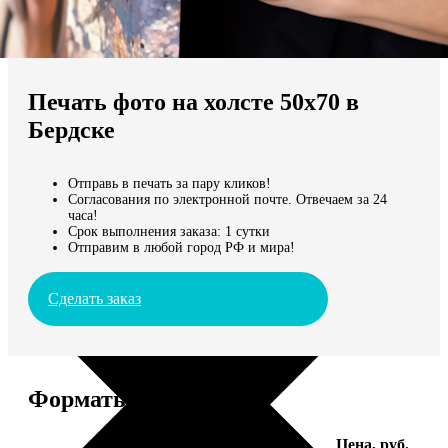
Не нашли Ваш город?
Мы доставляем по всему миру
Печать фото на холсте 50х70 в
Продолжить без города
Бердске
Отправь в печать за пару кликов!
Согласования по электронной почте. Отвечаем за 24
часа!
Срок выполнения заказа: 1 сутки
Отправим в любой город РФ и мира!
Сделать заказ
Форматы и цены
Услуга
Цена, руб.