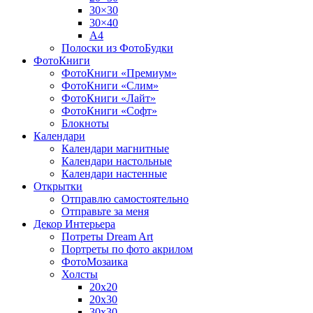
30×30
30×40
A4
Полоски из ФотоБудки
ФотоКниги
ФотоКниги «Премиум»
ФотоКниги «Слим»
ФотоКниги «Лайт»
ФотоКниги «Софт»
Блокноты
Календари
Календари магнитные
Календари настольные
Календари настенные
Открытки
Отправлю самостоятельно
Отправьте за меня
Декор Интерьера
Потреты Dream Art
Портреты по фото акрилом
ФотоМозаика
Холсты
20х20
20х30
30х30