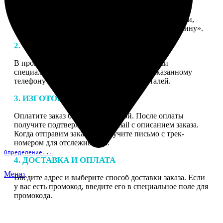
1. ЗАКАЗ
Нажмите «Сделать заказ», выберите тип продукции,
загрузите фотографии, нажмите «Добавить в корзину».
2. МАКЕТ
В процессе подготовки заказа к печати наши
специалисты могут связаться с Вами по указанному
телефону или email для согласования деталей.
3. ИЗГОТОВЛЕНИЕ
Оплатите заказ банковской картой. После оплаты
получите подтверждение на email с описанием заказа.
Когда отправим заказ вы получите письмо с трек-
номером для отслеживания.
Определение...
4. ДОСТАВКА И ОПЛАТА
Меню
Введите адрес и выберите способ доставки заказа. Если
у вас есть промокод, введите его в специальное поле для
промокода.