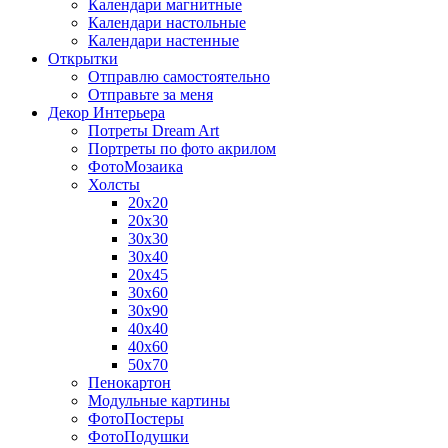
Календари магнитные
Календари настольные
Календари настенные
Открытки
Отправлю самостоятельно
Отправьте за меня
Декор Интерьера
Потреты Dream Art
Портреты по фото акрилом
ФотоМозаика
Холсты
20х20
20х30
30х30
30х40
20х45
30х60
30х90
40х40
40х60
50х70
Пенокартон
Модульные картины
ФотоПостеры
ФотоПодушки