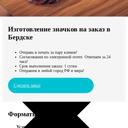
Не нашли Ваш город?
Мы доставляем по всему миру
Изготовление значков на заказ в
Продолжить без города
Бердске
Отправь в печать за пару кликов!
Согласования по электронной почте. Отвечаем за 24
часа!
Срок выполнения заказа: 1 сутки
Отправим в любой город РФ и мира!
Сделать заказ
Форматы и цены
Услуга
Цена, руб.