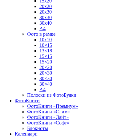
15х20
20х20
20х30
30х30
30х40
А4
Фото в рамке
10х10
10×15
13×18
15×15
15×20
20×20
20×30
30×30
30×40
A4
Полоски из ФотоБудки
ФотоКниги
ФотоКниги «Премиум»
ФотоКниги «Слим»
ФотоКниги «Лайт»
ФотоКниги «Софт»
Блокноты
Календари