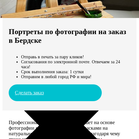
Не нашли Ваш город?
Мы доставляем по всему миру
Портреты по фотографии на заказ
Продолжить без города
в Бердске
Отправь в печать за пару кликов!
Согласования по электронной почте. Отвечаем за 24
часа!
Срок выполнения заказа: 1 сутки
Отправим в любой город РФ и мира!
Сделать заказ
Профессиональный художник напишет на основе
фотографии портрет акриловыми красками на
натуральном холсте. Покроет лаком, благодаря чему