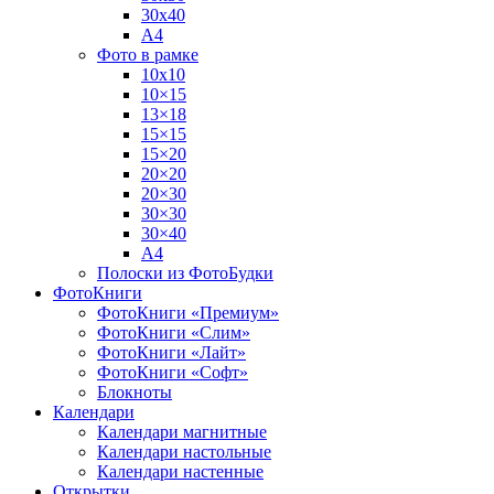
30х40
А4
Фото в рамке
10х10
10×15
13×18
15×15
15×20
20×20
20×30
30×30
30×40
A4
Полоски из ФотоБудки
ФотоКниги
ФотоКниги «Премиум»
ФотоКниги «Слим»
ФотоКниги «Лайт»
ФотоКниги «Софт»
Блокноты
Календари
Календари магнитные
Календари настольные
Календари настенные
Открытки