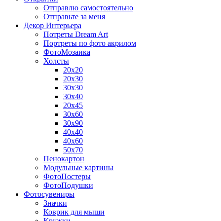
Отправлю самостоятельно
Отправьте за меня
Декор Интерьера
Потреты Dream Art
Портреты по фото акрилом
ФотоМозаика
Холсты
20х20
20х30
30х30
30х40
20х45
30х60
30х90
40х40
40х60
50х70
Пенокартон
Модульные картины
ФотоПостеры
ФотоПодушки
Фотоcувениры
Значки
Коврик для мыши
Кружки