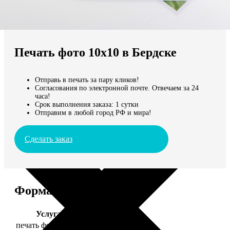
Не нашли Ваш город?
Мы доставляем по всему миру
Печать фото 10х10 в Бердске
Продолжить без города
Отправь в печать за пару кликов!
Согласования по электронной почте. Отвечаем за 24
часа!
Срок выполнения заказа: 1 сутки
Отправим в любой город РФ и мира!
Сделать заказ
Форматы и цены
Услуга
Цена, руб.
печать фото 10х10
19