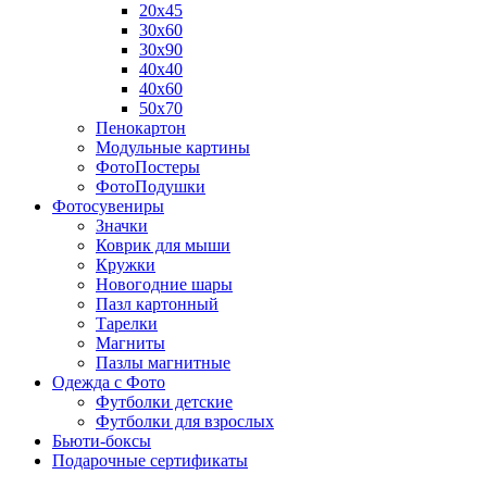
20х45
30х60
30х90
40х40
40х60
50х70
Пенокартон
Модульные картины
ФотоПостеры
ФотоПодушки
Фотоcувениры
Значки
Коврик для мыши
Кружки
Новогодние шары
Пазл картонный
Тарелки
Магниты
Пазлы магнитные
Одежда с Фото
Футболки детские
Футболки для взрослых
Бьюти-боксы
Подарочные сертификаты