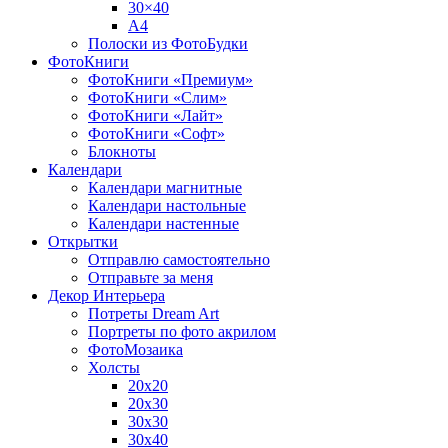
30×40
A4
Полоски из ФотоБудки
ФотоКниги
ФотоКниги «Премиум»
ФотоКниги «Слим»
ФотоКниги «Лайт»
ФотоКниги «Софт»
Блокноты
Календари
Календари магнитные
Календари настольные
Календари настенные
Открытки
Отправлю самостоятельно
Отправьте за меня
Декор Интерьера
Потреты Dream Art
Портреты по фото акрилом
ФотоМозаика
Холсты
20х20
20х30
30х30
30х40