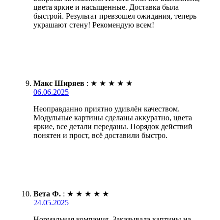
цвета яркие и насыщенные. Доставка была
быстрой. Результат превзошел ожидания, теперь
украшают стену! Рекомендую всем!
Макс Ширяев
:
★
★
★
★
★
06.06.2025
Неоправданно приятно удивлён качеством.
Модульные картины сделаны аккуратно, цвета
яркие, все детали переданы. Порядок действий
понятен и прост, всё доставили быстро.
Вета Ф.
:
★
★
★
★
★
24.05.2025
Нормальная компания. Заказывала картины на