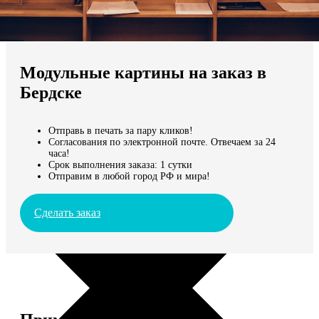
Не нашли Ваш город?
Мы доставляем по всему миру
Модульные картины на заказ в
Продолжить без города
Бердске
Отправь в печать за пару кликов!
Согласования по электронной почте. Отвечаем за 24
часа!
Срок выполнения заказа: 1 сутки
Отправим в любой город РФ и мира!
Сделать заказ