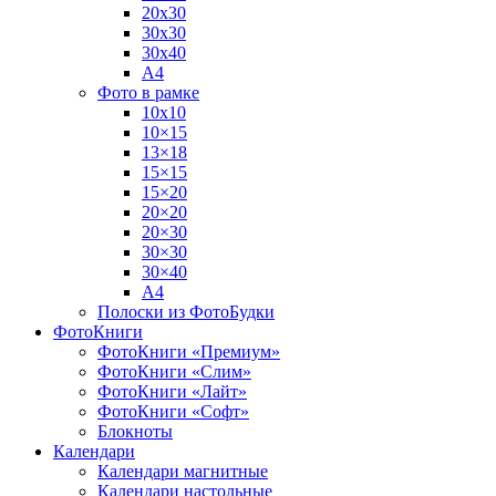
20х30
30х30
30х40
А4
Фото в рамке
10х10
10×15
13×18
15×15
15×20
20×20
20×30
30×30
30×40
A4
Полоски из ФотоБудки
ФотоКниги
ФотоКниги «Премиум»
ФотоКниги «Слим»
ФотоКниги «Лайт»
ФотоКниги «Софт»
Блокноты
Календари
Календари магнитные
Календари настольные