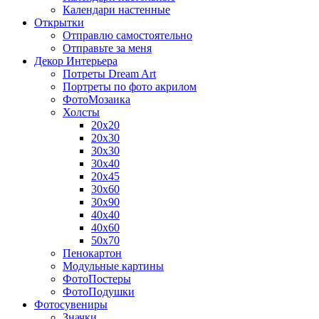
Календари настенные
Открытки
Отправлю самостоятельно
Отправьте за меня
Декор Интерьера
Потреты Dream Art
Портреты по фото акрилом
ФотоМозаика
Холсты
20х20
20х30
30х30
30х40
20х45
30х60
30х90
40х40
40х60
50х70
Пенокартон
Модульные картины
ФотоПостеры
ФотоПодушки
Фотоcувениры
Значки