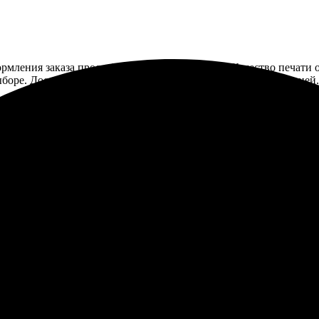
ормления заказа простой, всё интуитивно ясно. Качество печати
выборе. Доставка курьером была быстрой, всего за несколько дне
аказ, результат впечатлил. 30х40 получились качественными и я