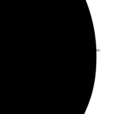
высоте, быстрое выполнение. Всем довольна!
 изображения. Оперативная обработка и быстрая доставка.
ие, четкие. Доставка в срок, упаковка надежная.