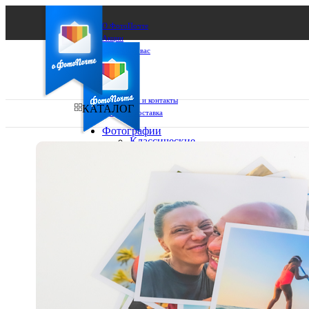
О ФотоПочте
Акции
Сделаем за вас
Бизнесу
FAQ
Франшиза
Поддержка и контакты
КАТАЛОГ
Оплата и доставка
Фотографии
Классические
фото
Ваш город:
10х10
10х15
Ваш регион доставки
13х18
15х15
Выберите из списка:
15х20
20х20
20х30
30х30
30х40
А4
Фото
в