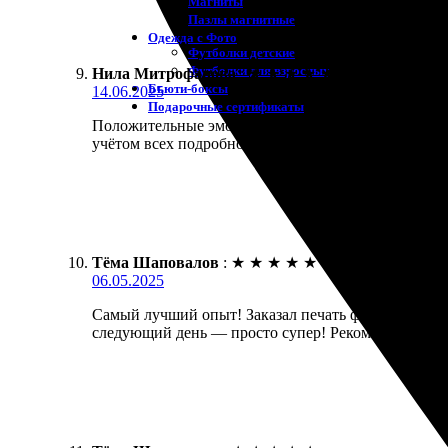
Магниты
Пазлы магнитные
Одежда с Фото
Футболки детские
Футболки для взрослых
Нила Митрофанова
:
★
★
★
★
★
Бьюти-боксы
14.06.2025
Подарочные сертификаты
Положительные эмоции остались после заказа печат
учётом всех подробностей. Определенно вернусь с
Тёма Шаповалов
:
★
★
★
★
★
06.05.2025
Самый лучший опыт! Заказал печать фото 30х40, вс
следующий день — просто супер! Рекомендую все