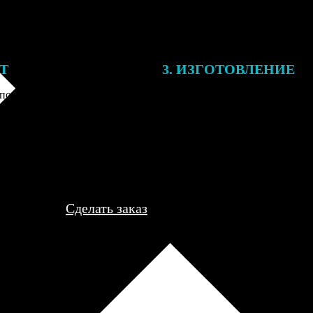
ЕТ
3. ИЗГОТОВЛЕНИЕ
подготовки заказа к печати
Оплатите заказ банковской кар
алисты могут связаться с Вами
оплаты получите подтверждение
му телефону или email для
описанием заказа. Когда отпра
я деталей.
вы получите письмо с трек-но
отслеживания.
Сделать заказ