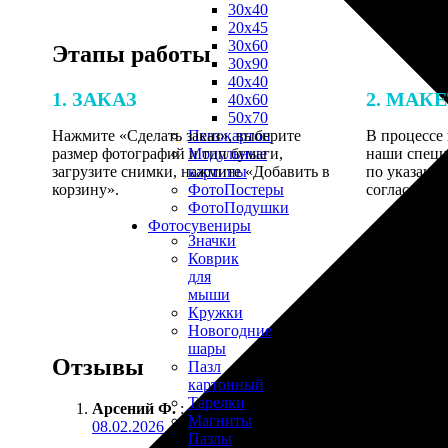
30х40
20х45
30х60
Этапы работы
30х90
40х40
1. ЗАКАЗ
2. МАК
40х60
50х70
Нажмите «Сделать заказ», выберите
В процессе 
Пенокартон
размер фотографий и тип бумаги,
наши специ
Модульные
загрузите снимки, нажмите «Добавить в
по указанно
картины
корзину».
согласовани
ФотоПостеры
ФотоПодушки
Фотоcувениры
Значки
Коврик
для
мыши
Кружки
Новогодние
шары
Отзывы
Пазл
картонный
Тарелки
Арсений Ф.
:
Магниты
08.02.2026
Пазлы