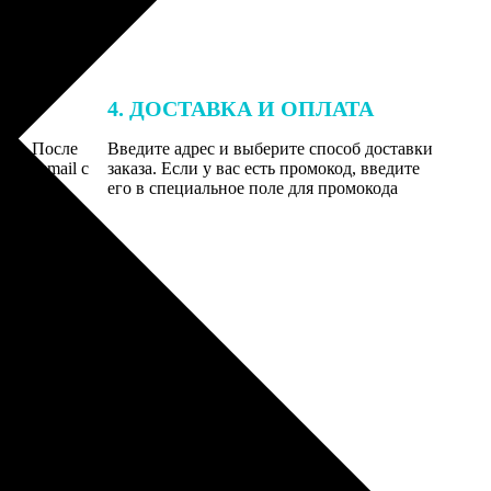
4. ДОСТАВКА И ОПЛАТА
той. После
Введите адрес и выберите способ доставки
 на email с
заказа. Если у вас есть промокод, введите
вим заказ
его в специальное поле для промокода
мером для