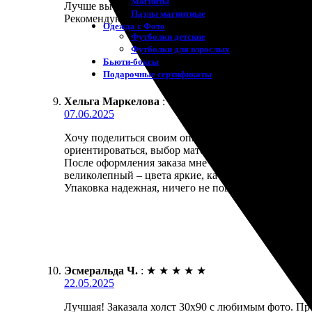
Магниты
Лучше выбрать эту компанию для печати. Заказала 
Пазлы магнитные
Рекомендую всем, кто хочет запечатлеть воспомин
Одежда с Фото
Футболки детские
Футболки для взрослых
Бьюти-боксы
Подарочные сертификаты
Хельга Маркелова
:
★
★
★
★
★
07.06.2025
Хочу поделиться своим опытом работы с этой замеч
ориентироваться, выбор материалов и размеров эт
После оформления заказа мне быстро перезвонили д
великолепный – цвета яркие, качество отличное.
Упаковка надежная, ничего не повредилось при тра
Эсмеральда Ч.
:
★
★
★
★
★
22.05.2025
Лучшая! Заказала холст 30х90 с любимым фото. Про