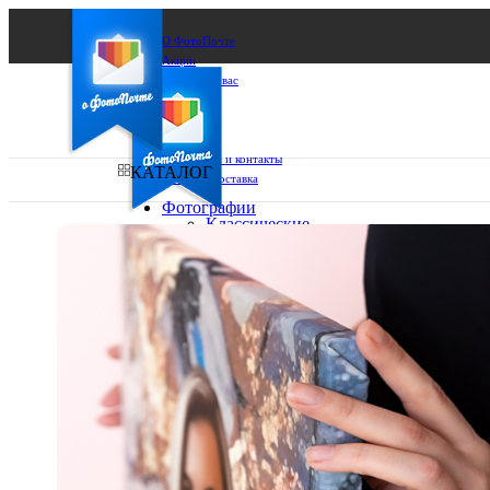
О ФотоПочте
Акции
Сделаем за вас
Бизнесу
FAQ
Франшиза
Поддержка и контакты
КАТАЛОГ
Оплата и доставка
Фотографии
Классические
фото
Ваш город:
10х10
10х15
Ваш регион доставки
13х18
15х15
Выберите из списка:
15х20
20х20
20х30
30х30
30х40
А4
Фото
в