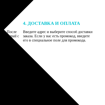
4. ДОСТАВКА И ОПЛАТА
той. После
Введите адрес и выберите способ доставки
 на email с
заказа. Если у вас есть промокод, введите
вим заказ
его в специальное поле для промокода.
мером для