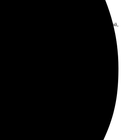
те, всё очень просто. Доставка в Бердск была быстрой,
 качественно. Размер идеально подошел, цветопередача
снимки!