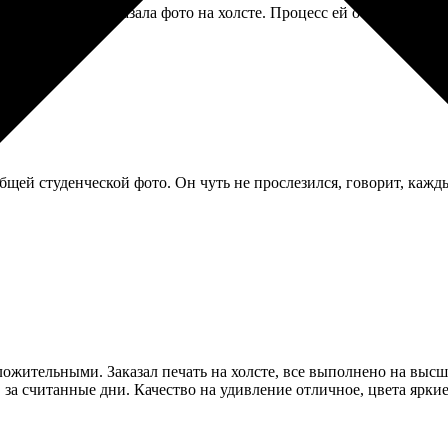
ма выбрала и заказала фото на холсте. Процесс ей объяснили по
щей студенческой фото. Он чуть не прослезился, говорит, кажд
ложительными. Заказал печать на холсте, все выполнено на выс
ов за считанные дни. Качество на удивление отличное, цвета ярк