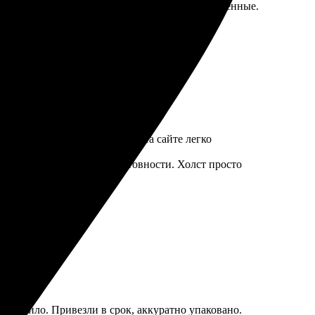
фото. Качество на высоте, цвета яркие и насыщенные.
се прошло на высшем уровне. На сайте легко
 дней меня уведомили о готовности. Холст просто
ечатлило. Привезли в срок, аккуратно упаковано.