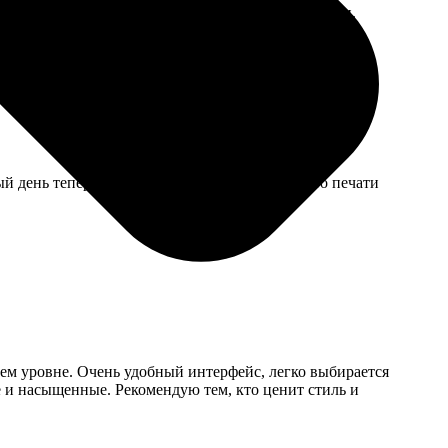
 телефону чётко, справилась даже без моей помощи.
ый день теперь вспоминает молодость. Качество печати
шем уровне. Очень удобный интерфейс, легко выбирается
ие и насыщенные. Рекомендую тем, кто ценит стиль и