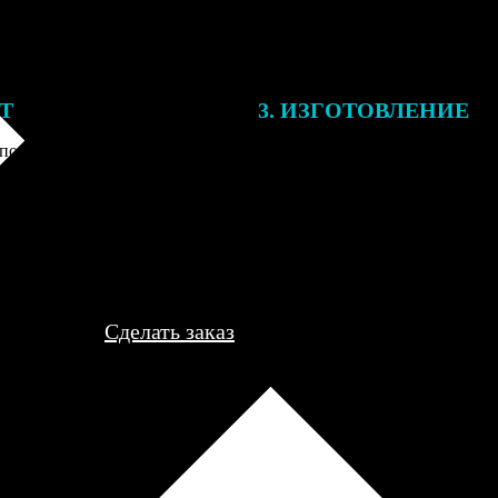
ЕТ
3. ИЗГОТОВЛЕНИЕ
подготовки заказа к печати
Оплатите заказ банковской кар
алисты могут связаться с Вами
оплаты получите подтверждение
му телефону или email для
описанием заказа. Когда отпра
я деталей.
вы получите письмо с трек-но
отслеживания.
Сделать заказ