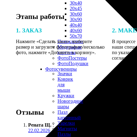
30х40
20х45
30х60
Этапы работы
30х90
40х40
1. ЗАКАЗ
2. МАК
40х60
50х70
Нажмите «Сделать заказ», выберите
В процессе 
Пенокартон
размер и загрузите фотографию/несколько
наши специ
Модульные
фото, нажмите «Добавить в корзину».
по указанно
картины
согласовани
ФотоПостеры
ФотоПодушки
Фотоcувениры
Значки
Коврик
для
мыши
Кружки
Новогодние
шары
Отзывы
Пазл
картонный
Тарелки
Рената Щ.
:
Магниты
22.02.2026
Пазлы