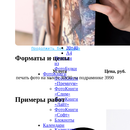
рамке
10х10
10×15
13×18
15×15
15×20
20×20
20×30
Не нашли Ваш город?
Мы доставляем по всему миру
30×30
30×40
Продолжить без города
A4
Форматы и цены
Полоски
из
ФотоБудки
Услуга
Цена, руб.
ФотоКниги
печать фото на холсте 30х90 на подрамнике
3990
ФотоКниги
«Премиум»
ФотоКниги
«Слим»
Примеры работ
ФотоКниги
«Лайт»
ФотоКниги
«Софт»
Блокноты
Календари
Календари