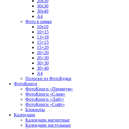
20х30
30х30
30х40
А4
Фото в рамке
10х10
10×15
13×18
15×15
15×20
20×20
20×30
30×30
30×40
A4
Полоски из ФотоБудки
ФотоКниги
ФотоКниги «Премиум»
ФотоКниги «Слим»
ФотоКниги «Лайт»
ФотоКниги «Софт»
Блокноты
Календари
Календари магнитные
Календари настольные