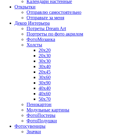
Календари настенные
Открытки
Отправлю самостоятельно
Отправьте за меня
Декор Интерьера
Потреты Dream Art
Портреты по фото акрилом
ФотоМозаика
Холсты
20х20
20х30
30х30
30х40
20х45
30х60
30х90
40х40
40х60
50х70
Пенокартон
Модульные картины
ФотоПостеры
ФотоПодушки
Фотоcувениры
Значки