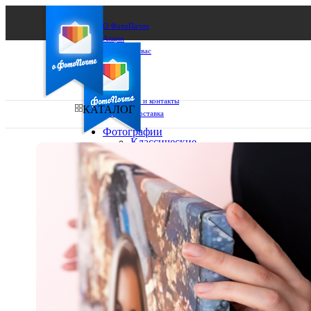
О ФотоПочте
Акции
Сделаем за вас
Бизнесу
FAQ
Франшиза
Поддержка и контакты
КАТАЛОГ
Оплата и доставка
Фотографии
Классические
фото
Ваш город:
10х10
10х15
Ваш регион доставки
13х18
15х15
Выберите из списка:
15х20
20х20
20х30
30х30
30х40
А4
Фото
в