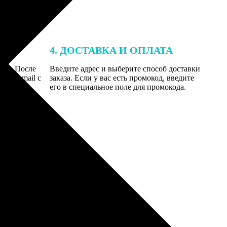
4. ДОСТАВКА И ОПЛАТА
той. После
Введите адрес и выберите способ доставки
 на email с
заказа. Если у вас есть промокод, введите
вим заказ
его в специальное поле для промокода.
мером для