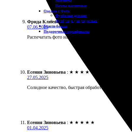
Магниты
Пазлы магнитные
Одежда с Фото
Футболки детские
Футболки для взрослых
Фрида Клюева
:
★
★
★
★
★
Бьюти-боксы
07.06.2025
Подарочные сертификаты
Распечатать фото на холсте было просто и удобно. 
Есения Зиновьева
:
★
★
★
★
★
27.05.2025
Солидное качество, быстрая обработка заказа, удоб
Есения Зиновьева
:
★
★
★
★
★
01.04.2025