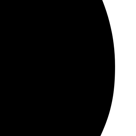
ат отличного качества, фото выглядит живо!
езультат меня порадовал!
упаковка надежная. Заказ пришел быстро, никаких