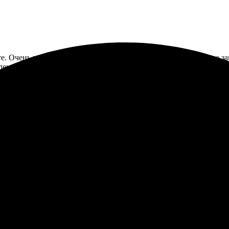
е. Очень приятно порадовало качество и быстрое выполнение зак
ленно буду обращаться снова!
цесс освоен быстро, все интуитивно. Выбор формата и оформлени