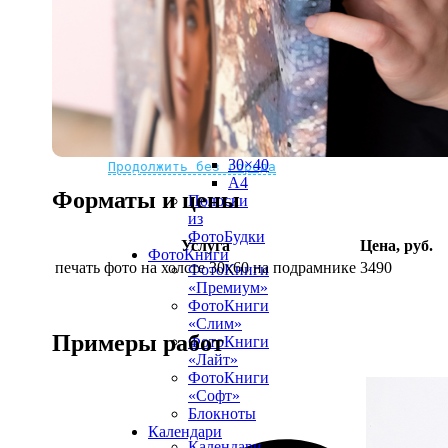
рамке
10х10
10×15
13×18
15×15
15×20
20×20
20×30
Не нашли Ваш город?
Мы доставляем по всему миру
30×30
30×40
Продолжить без города
A4
Форматы и цены
Полоски
из
ФотоБудки
Услуга
Цена, руб.
ФотоКниги
печать фото на холсте 30х60 на подрамнике
3490
ФотоКниги
«Премиум»
ФотоКниги
«Слим»
Примеры работ
ФотоКниги
«Лайт»
ФотоКниги
«Софт»
Блокноты
Календари
Календари