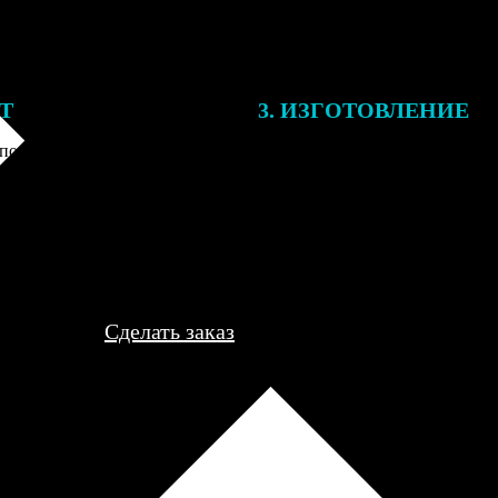
ЕТ
3. ИЗГОТОВЛЕНИЕ
подготовки заказа к печати
Оплатите заказ банковской кар
алисты могут связаться с Вами
оплаты получите подтверждение
му телефону или email для
описанием заказа. Когда отпра
я деталей.
вы получите письмо с трек-но
отслеживания.
Сделать заказ