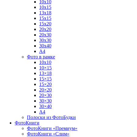
10х10
10х15
13х18
15х15
15х20
20х20
20х30
30х30
30х40
А4
Фото в рамке
10х10
10×15
13×18
15×15
15×20
20×20
20×30
30×30
30×40
A4
Полоски из ФотоБудки
ФотоКниги
ФотоКниги «Премиум»
ФотоКниги «Слим»