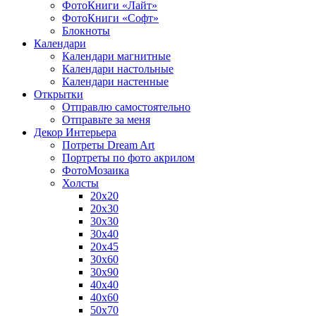
ФотоКниги «Лайт»
ФотоКниги «Софт»
Блокноты
Календари
Календари магнитные
Календари настольные
Календари настенные
Открытки
Отправлю самостоятельно
Отправьте за меня
Декор Интерьера
Потреты Dream Art
Портреты по фото акрилом
ФотоМозаика
Холсты
20х20
20х30
30х30
30х40
20х45
30х60
30х90
40х40
40х60
50х70