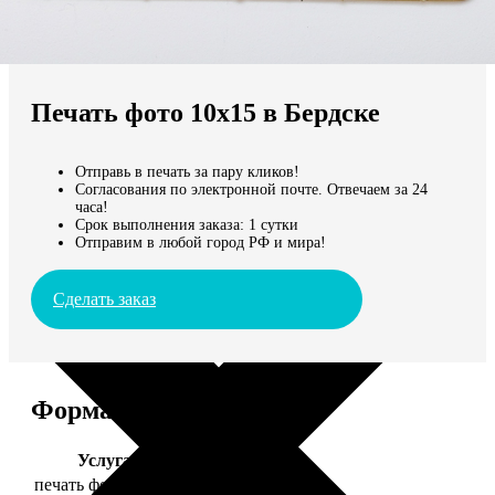
Не нашли Ваш город?
Мы доставляем по всему миру
Печать фото 10х15 в Бердске
Продолжить без города
Отправь в печать за пару кликов!
Согласования по электронной почте. Отвечаем за 24
часа!
Срок выполнения заказа: 1 сутки
Отправим в любой город РФ и мира!
Сделать заказ
Форматы и цены
Услуга
Цена, руб.
печать фото 10х15
24