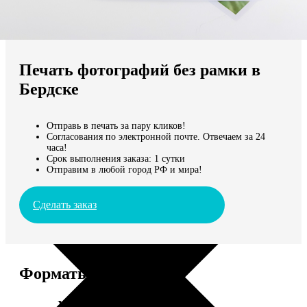
Не нашли Ваш город?
Мы доставляем по всему миру
Печать фотографий без рамки в
Продолжить без города
Бердске
Отправь в печать за пару кликов!
Согласования по электронной почте. Отвечаем за 24
часа!
Срок выполнения заказа: 1 сутки
Отправим в любой город РФ и мира!
Сделать заказ
Форматы и цены
Услуга
Цена, руб.