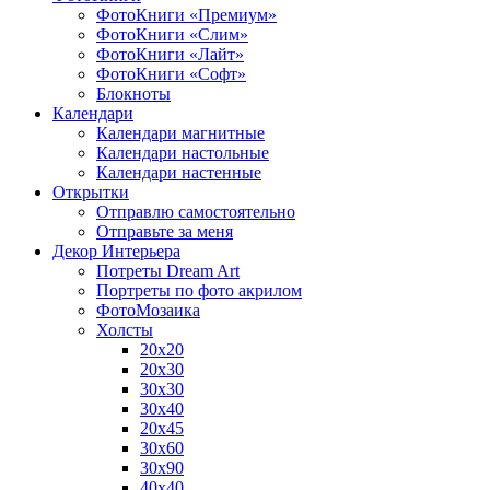
ФотоКниги «Премиум»
ФотоКниги «Слим»
ФотоКниги «Лайт»
ФотоКниги «Софт»
Блокноты
Календари
Календари магнитные
Календари настольные
Календари настенные
Открытки
Отправлю самостоятельно
Отправьте за меня
Декор Интерьера
Потреты Dream Art
Портреты по фото акрилом
ФотоМозаика
Холсты
20х20
20х30
30х30
30х40
20х45
30х60
30х90
40х40