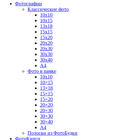
Фотографии
Классические фото
10х10
10х15
13х18
15х15
15х20
20х20
20х30
30х30
30х40
А4
Фото в рамке
10х10
10×15
13×18
15×15
15×20
20×20
20×30
30×30
30×40
A4
Полоски из ФотоБудки
ФотоКниги