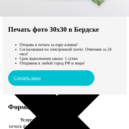
Не нашли Ваш город?
Мы доставляем по всему миру
Печать фото 30х30 в Бердске
Продолжить без города
Отправь в печать за пару кликов!
Согласования по электронной почте. Отвечаем за 24
часа!
Срок выполнения заказа: 1 сутки
Отправим в любой город РФ и мира!
Сделать заказ
Форматы и цены
Услуга
Цена, руб.
печать фото 30х30
179