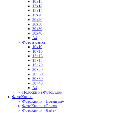
10х15
13х18
15х15
15х20
20х20
20х30
30х30
30х40
А4
Фото в рамке
10х10
10×15
13×18
15×15
15×20
20×20
20×30
30×30
30×40
A4
Полоски из ФотоБудки
ФотоКниги
ФотоКниги «Премиум»
ФотоКниги «Слим»
ФотоКниги «Лайт»