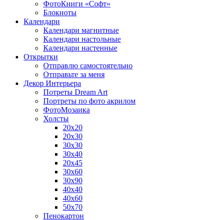
ФотоКниги «Софт»
Блокноты
Календари
Календари магнитные
Календари настольные
Календари настенные
Открытки
Отправлю самостоятельно
Отправьте за меня
Декор Интерьера
Потреты Dream Art
Портреты по фото акрилом
ФотоМозаика
Холсты
20х20
20х30
30х30
30х40
20х45
30х60
30х90
40х40
40х60
50х70
Пенокартон