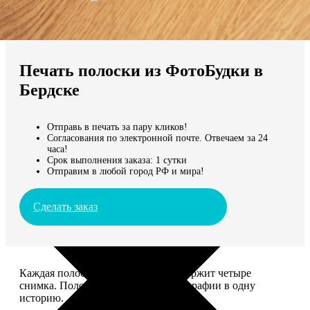
Не нашли Ваш город?
Мы доставляем по всему миру
Печать полоски из ФотоБудки в
Продолжить без города
Бердске
Отправь в печать за пару кликов!
Согласования по электронной почте. Отвечаем за 24
часа!
Срок выполнения заказа: 1 сутки
Отправим в любой город РФ и мира!
Сделать заказ
Каждая полоска размером 5*20 содержит четыре
снимка. Полоски объединяют фотографии в одну
историю.