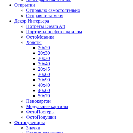
Открытки
Отправлю самостоятельно
Отправьте за меня
Декор Интерьера
Потреты Dream Art
Портреты по фото акрилом
ФотоМозаика
Холсты
20х20
20х30
30х30
30х40
20х45
30х60
30х90
40х40
40х60
50х70
Пенокартон
Модульные картины
ФотоПостеры
ФотоПодушки
Фотоcувениры
Значки