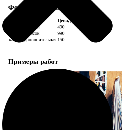
Форматы и цены
Услуга
Цена, руб.
4 фото полоски
490
8 фото полосок
990
каждая дополнительная
150
Примеры работ