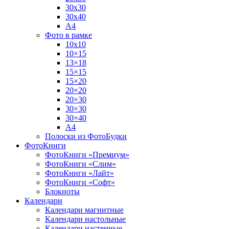
30х30
30х40
А4
Фото в рамке
10х10
10×15
13×18
15×15
15×20
20×20
20×30
30×30
30×40
A4
Полоски из ФотоБудки
ФотоКниги
ФотоКниги «Премиум»
ФотоКниги «Слим»
ФотоКниги «Лайт»
ФотоКниги «Софт»
Блокноты
Календари
Календари магнитные
Календари настольные
Календари настенные