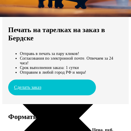
Не нашли Ваш город?
Мы доставляем по всему миру
Печать на тарелках на заказ в
Продолжить без города
Бердске
Отправь в печать за пару кликов!
Согласования по электронной почте. Отвечаем за 24
часа!
Срок выполнения заказа: 1 сутки
Отправим в любой город РФ и мира!
Сделать заказ
Форматы и цены
Услуга
Цена, руб.