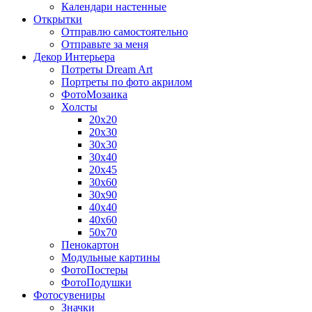
Календари настенные
Открытки
Отправлю самостоятельно
Отправьте за меня
Декор Интерьера
Потреты Dream Art
Портреты по фото акрилом
ФотоМозаика
Холсты
20х20
20х30
30х30
30х40
20х45
30х60
30х90
40х40
40х60
50х70
Пенокартон
Модульные картины
ФотоПостеры
ФотоПодушки
Фотоcувениры
Значки