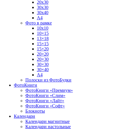
20х30
30х30
30х40
А4
Фото в рамке
10х10
10×15
13×18
15×15
15×20
20×20
20×30
30×30
30×40
A4
Полоски из ФотоБудки
ФотоКниги
ФотоКниги «Премиум»
ФотоКниги «Слим»
ФотоКниги «Лайт»
ФотоКниги «Софт»
Блокноты
Календари
Календари магнитные
Календари настольные