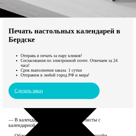
Не нашли Ваш город?
Мы доставляем по всему миру
Печать настольных календарей в
Продолжить без города
Бердске
Отправь в печать за пару кликов!
Согласования по электронной почте. Отвечаем за 24
часа!
Срок выполнения заказа: 1 сутки
Отправим в любой город РФ и мира!
Сделать заказ
— В календаре 13 листов: обложка+листы с
календарной сеткой.
— Обложка для календаря стандартная, дизайн