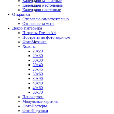
Календари магнитные
Календари настольные
Календари настенные
Открытки
Отправлю самостоятельно
Отправьте за меня
Декор Интерьера
Потреты Dream Art
Портреты по фото акрилом
ФотоМозаика
Холсты
20х20
20х30
30х30
30х40
20х45
30х60
30х90
40х40
40х60
50х70
Пенокартон
Модульные картины
ФотоПостеры
ФотоПодушки