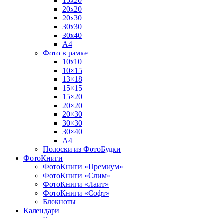
15х20
20х20
20х30
30х30
30х40
А4
Фото в рамке
10х10
10×15
13×18
15×15
15×20
20×20
20×30
30×30
30×40
A4
Полоски из ФотоБудки
ФотоКниги
ФотоКниги «Премиум»
ФотоКниги «Слим»
ФотоКниги «Лайт»
ФотоКниги «Софт»
Блокноты
Календари