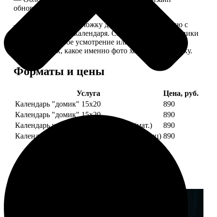
обновляем каждый год.
— В кружочек на обложку добавляем фотографию с
одной из страниц календаря. Снимок наши сотрудники
выбирают на свое усмотрение или пишите в
комментариях, какое именно фото хотите на обложку.
Форматы и цены
Услуга
Цена, руб.
Календарь "домик" 15х20
890
Календарь "домик" 15х20
890
Календарь настольный А5 210х148 (мат.)
890
Календарь настольный А5 210х148 (глянец)
890
Примеры работ