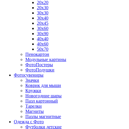
20х20
20х30
30х30
30х40
20х45
30х60
30х90
40х40
40х60
50х70
Пенокартон
Модульные картины
ФотоПостеры
ФотоПодушки
Фотоcувениры
Значки
Коврик для мыши
Кружки
Новогодние шары
Пазл картонный
Тарелки
Магниты
Пазлы магнитные
Одежда с Фото
Футболки детские