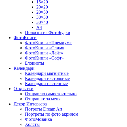
15×20
20×20
20×30
30×30
30×40
A4
Полоски из ФотоБудки
ФотоКниги
ФотоКниги «Премиум»
ФотоКниги «Слим»
ФотоКниги «Лайт»
ФотоКниги «Софт»
Блокноты
Календари
Календари магнитные
Календари настольные
Календари настенные
Открытки
Отправлю самостоятельно
Отправьте за меня
Декор Интерьера
Потреты Dream Art
Портреты по фото акрилом
ФотоМозаика
Холсты