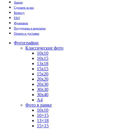
Акции
Сделаем за вас
Бизнесу
FAQ
Франшиза
Поддержка и контакты
Оплата и доставка
Фотографии
Классические фото
10х10
10х15
13х18
15х15
15х20
20х20
20х30
30х30
30х40
А4
Фото в рамке
10х10
10×15
13×18
15×15