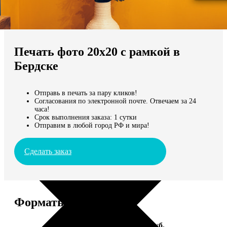
Не нашли Ваш город?
Мы доставляем по всему миру
Печать фото 20х20 с рамкой в
Продолжить без города
Бердске
Отправь в печать за пару кликов!
Согласования по электронной почте. Отвечаем за 24
часа!
Срок выполнения заказа: 1 сутки
Отправим в любой город РФ и мира!
Сделать заказ
Форматы и цены
Услуга
Цена, руб.