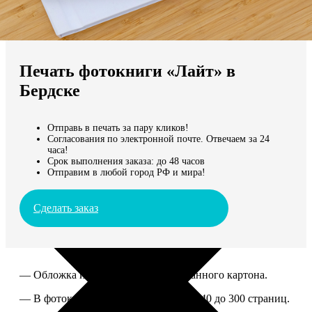
Не нашли Ваш город?
Мы доставляем по всему миру
Печать фотокниги «Лайт» в
Продолжить без города
Бердске
Отправь в печать за пару кликов!
Согласования по электронной почте. Отвечаем за 24
часа!
Срок выполнения заказа: до 48 часов
Отправим в любой город РФ и мира!
Сделать заказ
— Обложка из твердого ламинированного картона.
— В фотокниге можно разместить от 40 до 300 страниц.