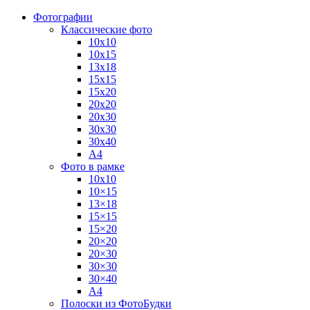
Фотографии
Классические фото
10х10
10х15
13х18
15х15
15х20
20х20
20х30
30х30
30х40
А4
Фото в рамке
10х10
10×15
13×18
15×15
15×20
20×20
20×30
30×30
30×40
A4
Полоски из ФотоБудки