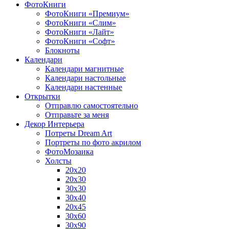
ФотоКниги
ФотоКниги «Премиум»
ФотоКниги «Слим»
ФотоКниги «Лайт»
ФотоКниги «Софт»
Блокноты
Календари
Календари магнитные
Календари настольные
Календари настенные
Открытки
Отправлю самостоятельно
Отправьте за меня
Декор Интерьера
Потреты Dream Art
Портреты по фото акрилом
ФотоМозаика
Холсты
20х20
20х30
30х30
30х40
20х45
30х60
30х90