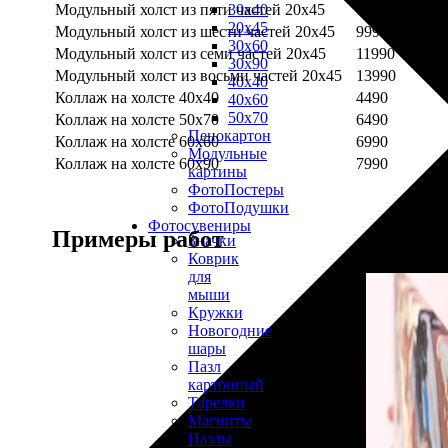
Модульный холст из пяти частей 20х45
7990
30х40
20х45
Модульный холст из шести частей 20х45
9990
30х60
Модульный холст из семи частей 20х45
11990
30х90
Модульный холст из восьми частей 20х45
13990
40х40
Коллаж на холсте 40х40
4490
40х60
50х70
Коллаж на холсте 50х70
6490
Пенокартон
Коллаж на холсте 60х60
6990
Модульные
Коллаж на холсте 60х90
7990
картины
ФотоПостеры
ФотоПодушки
Фотоcувениры
Примеры работ
Значки
Коврик
для
мыши
Кружки
Новогодние
шары
Пазл
картонный
Тарелки
Магниты
Пазлы