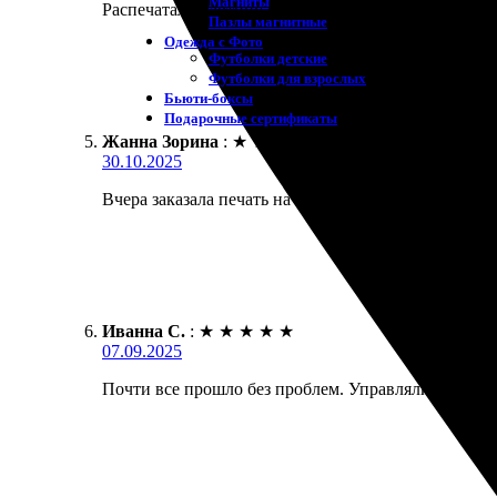
Магниты
Распечатали картину на холсте. Качество отличное
Пазлы магнитные
Одежда с Фото
Футболки детские
Футболки для взрослых
Бьюти-боксы
Подарочные сертификаты
Жанна Зорина
:
★
★
★
★
★
30.10.2025
Вчера заказала печать на холсте. Оперативно обра
Иванна С.
:
★
★
★
★
★
07.09.2025
Почти все прошло без проблем. Управлялись быстро