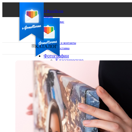
О ФотоПочте
Акции
Сделаем за вас
Бизнесу
FAQ
Франшиза
Поддержка и контакты
КАТАЛОГ
Оплата и доставка
Фотографии
Классические
фото
Ваш город:
10х10
10х15
Ваш регион доставки
13х18
15х15
Выберите из списка:
15х20
20х20
20х30
30х30
30х40
А4
Фото
в