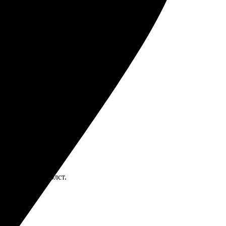
тили на вопросы. Очень довольна результатом!
омендую всем!
та, отличный холст.