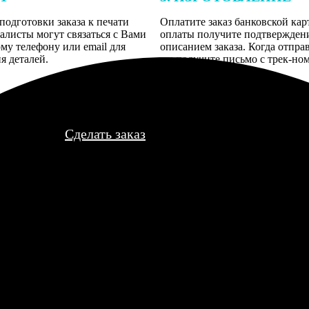
подготовки заказа к печати
Оплатите заказ банковской кар
алисты могут связаться с Вами
оплаты получите подтверждение
му телефону или email для
описанием заказа. Когда отпра
я деталей.
вы получите письмо с трек-но
отслеживания.
Сделать заказ
неджер сам перезвонил, чтобы уточнить формат обрезки, внимат