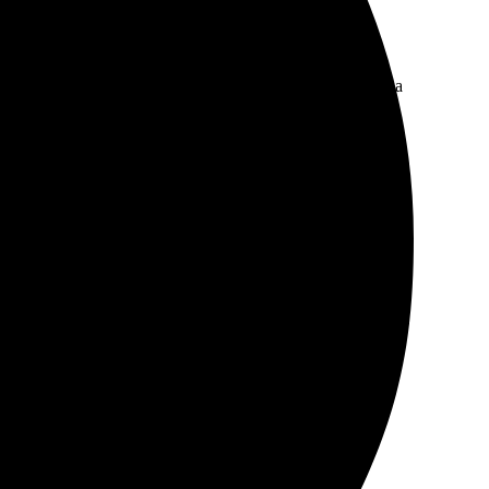
 цвета яркие, но я заметила еле видную царапинку на
ыбрал размер. Связались оперативно, уточнили детали.
екомендую!