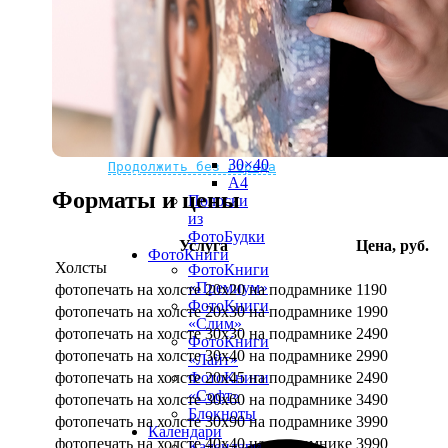
рамке
10х10
10×15
13×18
15×15
15×20
20×20
20×30
Не нашли Ваш город?
Мы доставляем по всему миру
30×30
30×40
Продолжить без города
A4
Форматы и цены
Полоски
из
ФотоБудки
Услуга
Цена, руб.
ФотоКниги
Холсты
ФотоКниги
«Премиум»
фотопечать на холсте 20х20 на подрамнике
1190
ФотоКниги
фотопечать на холсте 20х30 на подрамнике
1990
«Слим»
фотопечать на холсте 30х30 на подрамнике
2490
ФотоКниги
фотопечать на холсте 30х40 на подрамнике
2990
«Лайт»
фотопечать на холсте 20х45 на подрамнике
2490
ФотоКниги
«Софт»
фотопечать на холсте 30х60 на подрамнике
3490
Блокноты
фотопечать на холсте 30х90 на подрамнике
3990
Календари
фотопечать на холсте 40х40 на подрамнике
3990
Календари