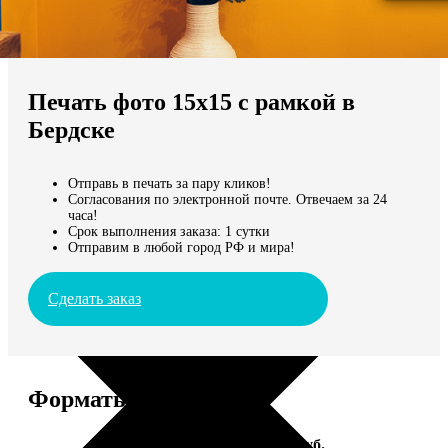
Не нашли Ваш город?
Мы доставляем по всему миру
Печать фото 15х15 с рамкой в
Продолжить без города
Бердске
Отправь в печать за пару кликов!
Согласования по электронной почте. Отвечаем за 24
часа!
Срок выполнения заказа: 1 сутки
Отправим в любой город РФ и мира!
Сделать заказ
Форматы и цены
Услуга
Цена, руб.