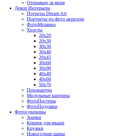
Отправьте за меня
Декор Интерьера
Потреты Dream Art
Портреты по фото акрилом
ФотоМозаика
Холсты
20х20
20х30
30х30
30х40
20х45
30х60
30х90
40х40
40х60
50х70
Пенокартон
Модульные картины
ФотоПостеры
ФотоПодушки
Фотоcувениры
Значки
Коврик для мыши
Кружки
Новогодние шары