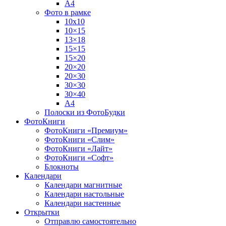
А4
Фото в рамке
10х10
10×15
13×18
15×15
15×20
20×20
20×30
30×30
30×40
A4
Полоски из ФотоБудки
ФотоКниги
ФотоКниги «Премиум»
ФотоКниги «Слим»
ФотоКниги «Лайт»
ФотоКниги «Софт»
Блокноты
Календари
Календари магнитные
Календари настольные
Календари настенные
Открытки
Отправлю самостоятельно