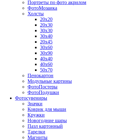
Портреты по фото акрилом
ФотоМозаика
Холсты
20х20
20х30
30х30
30х40
20х45
30х60
30х90
40х40
40х60
50х70
Пенокартон
Модульные картины
ФотоПостеры
ФотоПодушки
Фотоcувениры
Значки
Коврик для мыши
Кружки
Новогодние шары
Пазл картонный
Тарелки
Магниты