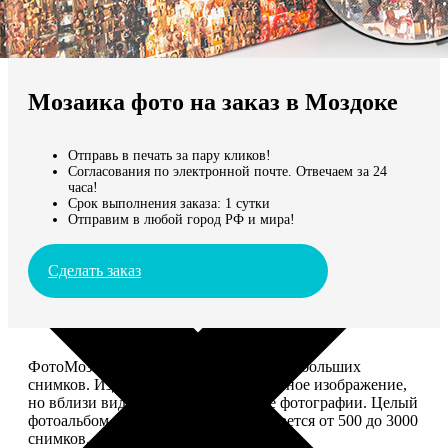
Не нашли Ваш город?
Мы доставляем по всему миру
Мозаика фото на заказ в Моздоке
Продолжить без города
Отправь в печать за пару кликов!
Согласования по электронной почте. Отвечаем за 24
часа!
Срок выполнения заказа: 1 сутки
Отправим в любой город РФ и мира!
Сделать заказ
ФотоМозаика – это картина из сотен небольших
снимков. Издалека смотрится как единое изображение,
но вблизи видно, что это отдельные фотографии. Целый
фотоальбом в одной картине: помещается от 500 до 3000
снимков.