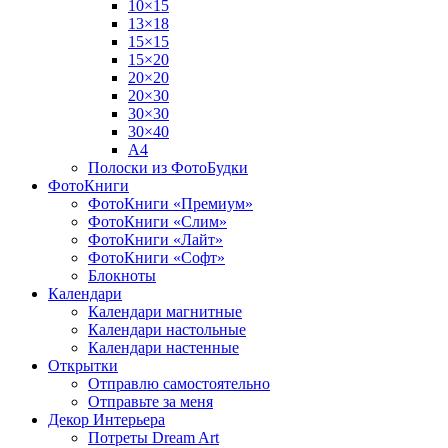
10×15
13×18
15×15
15×20
20×20
20×30
30×30
30×40
A4
Полоски из ФотоБудки
ФотоКниги
ФотоКниги «Премиум»
ФотоКниги «Слим»
ФотоКниги «Лайт»
ФотоКниги «Софт»
Блокноты
Календари
Календари магнитные
Календари настольные
Календари настенные
Открытки
Отправлю самостоятельно
Отправьте за меня
Декор Интерьера
Потреты Dream Art