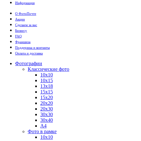
Информация
О ФотоПочте
Акции
Сделаем за вас
Бизнесу
FAQ
Франшиза
Поддержка и контакты
Оплата и доставка
Фотографии
Классические фото
10х10
10х15
13х18
15х15
15х20
20х20
20х30
30х30
30х40
А4
Фото в рамке
10х10