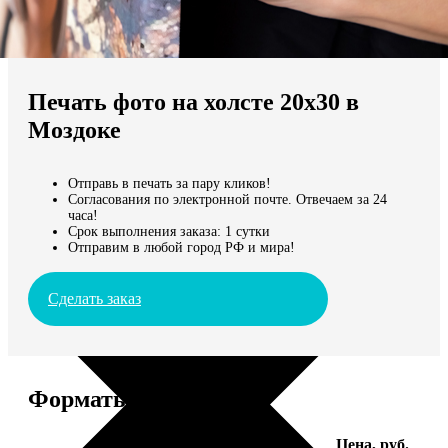
Не нашли Ваш город?
Мы доставляем по всему миру
Печать фото на холсте 20х30 в
Продолжить без города
Моздоке
Отправь в печать за пару кликов!
Согласования по электронной почте. Отвечаем за 24
часа!
Срок выполнения заказа: 1 сутки
Отправим в любой город РФ и мира!
Сделать заказ
Форматы и цены
Услуга
Цена, руб.