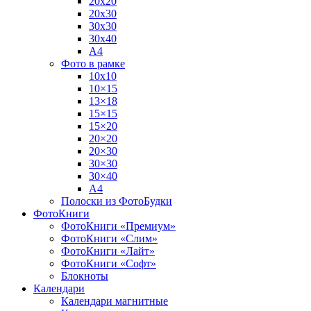
20х20
20х30
30х30
30х40
А4
Фото в рамке
10х10
10×15
13×18
15×15
15×20
20×20
20×30
30×30
30×40
A4
Полоски из ФотоБудки
ФотоКниги
ФотоКниги «Премиум»
ФотоКниги «Слим»
ФотоКниги «Лайт»
ФотоКниги «Софт»
Блокноты
Календари
Календари магнитные