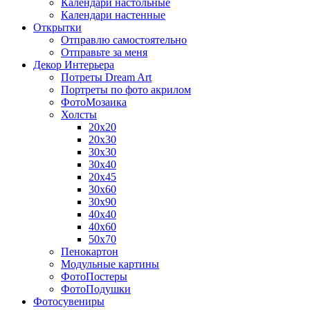
Календари настольные
Календари настенные
Открытки
Отправлю самостоятельно
Отправьте за меня
Декор Интерьера
Потреты Dream Art
Портреты по фото акрилом
ФотоМозаика
Холсты
20х20
20х30
30х30
30х40
20х45
30х60
30х90
40х40
40х60
50х70
Пенокартон
Модульные картины
ФотоПостеры
ФотоПодушки
Фотоcувениры