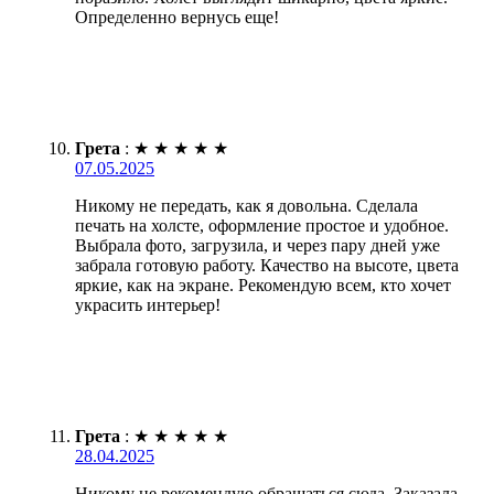
Определенно вернусь еще!
Грета
:
★
★
★
★
★
07.05.2025
Никому не передать, как я довольна. Сделала
печать на холсте, оформление простое и удобное.
Выбрала фото, загрузила, и через пару дней уже
забрала готовую работу. Качество на высоте, цвета
яркие, как на экране. Рекомендую всем, кто хочет
украсить интерьер!
Грета
:
★
★
★
★
★
28.04.2025
Никому не рекомендую обращаться сюда. Заказала