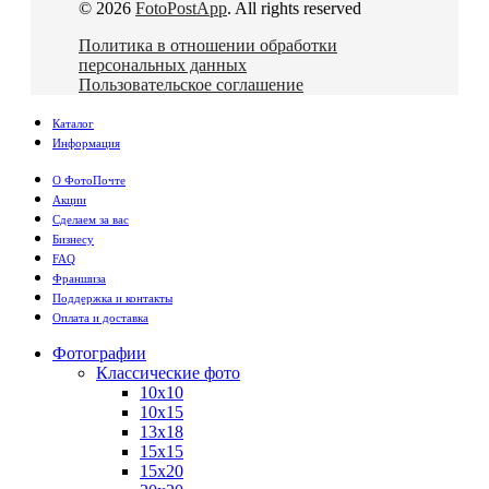
© 2026
FotoPostApp
. All rights reserved
Политика в отношении обработки
персональных данных
Пользовательское соглашение
Каталог
Информация
О ФотоПочте
Акции
Сделаем за вас
Бизнесу
FAQ
Франшиза
Поддержка и контакты
Оплата и доставка
Фотографии
Классические фото
10х10
10х15
13х18
15х15
15х20