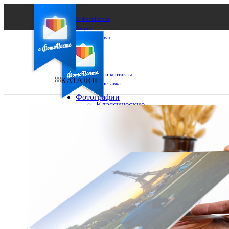
О ФотоПочте
Акции
Сделаем за вас
Бизнесу
FAQ
Франшиза
Поддержка и контакты
КАТАЛОГ
Оплата и доставка
Фотографии
Классические
фото
Ваш город:
10х10
10х15
Ваш регион доставки
13х18
15х15
Выберите из списка:
15х20
20х20
20х30
30х30
30х40
А4
Фото
в