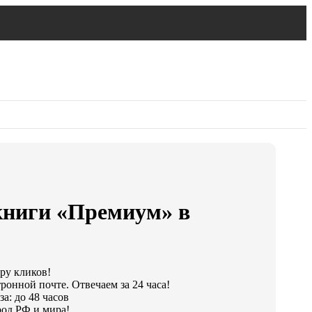
книги «Премиум» в
ару кликов!
ронной почте. Отвечаем за 24 часа!
а: до 48 часов
од РФ и мира!