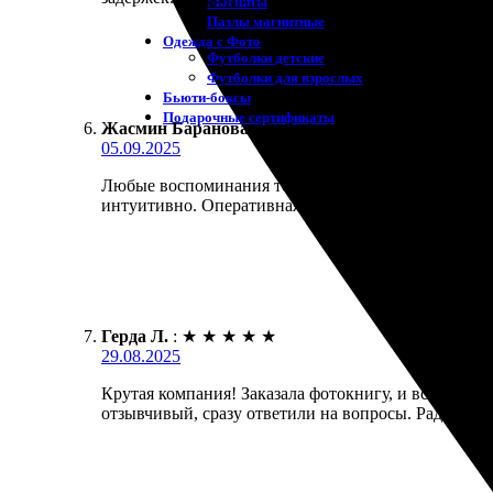
Магниты
Пазлы магнитные
Одежда с Фото
Футболки детские
Футболки для взрослых
Бьюти-боксы
Подарочные сертификаты
Жасмин Баранова
:
★
★
★
★
★
05.09.2025
Любые воспоминания теперь в одной книге! Заказа
интуитивно. Оперативная печать и быстрая доставк
Герда Л.
:
★
★
★
★
★
29.08.2025
Крутая компания! Заказала фотокнигу, и всё прошл
отзывчивый, сразу ответили на вопросы. Рада, что 