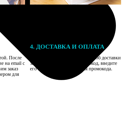
4. ДОСТАВКА И ОПЛАТА
той. После
Введите адрес и выберите способ доставки
 на email с
заказа. Если у вас есть промокод, введите
вим заказ
его в специальное поле для промокода.
мером для