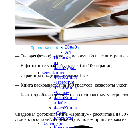
рамке
10х10
10×15
13×18
15×15
15×20
20×20
20×30
Не нашли Ваш город?
Мы доставляем по всему миру
30×30
30×40
Продолжить без города
A4
— Твердая фотообложка, размер чуть больше внутреннег
Полоски
из
— В фотокниге может быть от 20 до 100 страниц.
ФотоБудки
ФотоКниги
— Страницы плотные, толщина 1 мм.
ФотоКниги
«Премиум»
— Книга раскрывается на 180 градусов, развороты укре
ФотоКниги
«Слим»
— Блок под обложкой укреплен специальным материалом
ФотоКниги
«Лайт»
ФотоКниги
«Софт»
Свадебная фотокнига типа «Премиум» рассчитана на 30 с
Блокноты
стоимость останется прежней). А потом пришлем вам на 
Календари
Календари