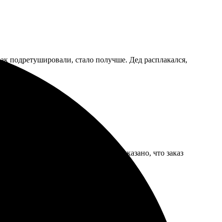
как подретушировали, стало получше. Дед расплакался,
ти пять дней, хотя на сайте было указано, что заказ