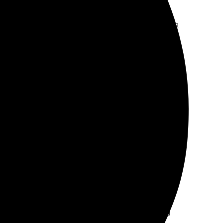
на высоте, всё выглядит шикарно. Доставка пришла
ять свои моменты.
атлил. Доставили быстро, сделали хорошо. Приятно
и проектами!
вета яркие, детали четкие. Доставили быстро, без
м, кто ценит детали.