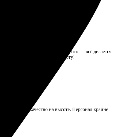
ым: выбрала макеты, загрузила фото — всё делается
яркие. Спасибо за отличную работу!
вили вовремя, качество на высоте. Персонал крайне