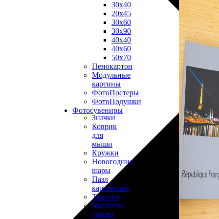
30х40
20х45
30х60
30х90
40х40
40х60
50х70
Пенокартон
Модульные
картины
ФотоПостеры
ФотоПодушки
Фотоcувениры
Значки
Коврик
для
мыши
Кружки
Новогодние
шары
Пазл
картонный
Тарелки
Магниты
Пазлы