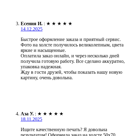
Есения И.
:
★
★
★
★
★
14.12.2025
Быстрое оформление заказа и приятный сервис.
Фото на холсте получилось великолепным, цвета
яркие и насыщенные.
Оплатила заказ онлайн, и через несколько дней
получила готовую работу. Все сделано аккуратно,
упаковка надежная.
Жду в гости друзей, чтобы показать нашу новую
картину, очень довольна.
Аза У.
:
★
★
★
★
★
18.11.2025
Ищите качественную печать? Я довольна
результатом! Оформила заказ на холсте 50х70.