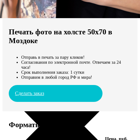
Не нашли Ваш город?
Мы доставляем по всему миру
Печать фото на холсте 50х70 в
Продолжить без города
Моздоке
Отправь в печать за пару кликов!
Согласования по электронной почте. Отвечаем за 24
часа!
Срок выполнения заказа: 1 сутки
Отправим в любой город РФ и мира!
Сделать заказ
Форматы и цены
Услуга
Цена, руб.