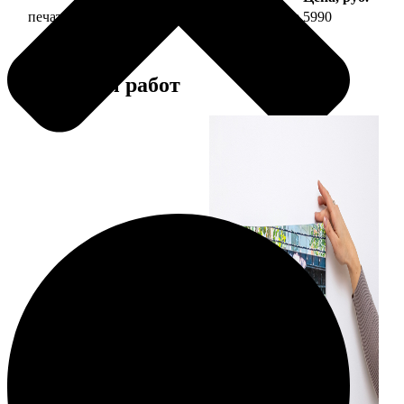
печать фото на холсте 50х70 на подрамнике
5990
Примеры работ