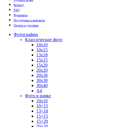
Бизнесу
FAQ
Франшиза
Поддержка и контакты
Оплата и доставка
Фотографии
Классические фото
10х10
10х15
13х18
15х15
15х20
20х20
20х30
30х30
30х40
А4
Фото в рамке
10х10
10×15
13×18
15×15
15×20
20×20