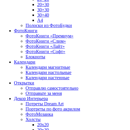
20×30
30×30
30×40
A4
Полоски из ФотоБудки
ФотоКниги
ФотоКниги «Премиум»
ФотоКниги «Слим»
ФотоКниги «Лайт»
ФотоКниги «Софт»
Блокноты
Календари
Календари магнитные
Календари настольные
Календари настенные
Открытки
Отправлю самостоятельно
Отправьте за меня
Декор Интерьера
Потреты Dream Art
Портреты по фото акрилом
ФотоМозаика
Холсты
20х20
20х30