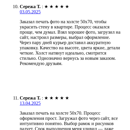
Сережа Т.
:
★
★
★
★
★
03.05.2025
Заказал печать фото на холсте 50х70, чтобы
украсить стену в квартире. Процесс оказался
проще, чем думал. Взял хорошее фото, загрузил на
сайт, настроил размеры, выбрал оформление.
Через пару дней курьер доставил аккуратную
упаковку. Качество на высоте, цвета яркие, детали
четкие. Холст натянут идеально, смотрится
стильно. Однозначно вернусь за новым заказом.
Рекомендую друзьям.
Сережа Т.
:
★
★
★
★
★
13.04.2025
Заказал печать на холсте 50х70. Процесс
оформления прост. Загружал фото через сайт, все
интуитивно понятно. Выбор рамок и рисунков
радует. Срок выполнения меня удивил — даже