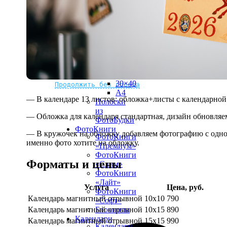
рамке
10х10
10×15
13×18
15×15
15×20
20×20
20×30
Не нашли Ваш город?
Мы доставляем по всему миру
30×30
30×40
Продолжить без города
A4
— В календаре 13 листов: обложка+листы с календарной 
Полоски
из
— Обложка для календаря стандартная, дизайн обновляе
ФотоБудки
ФотоКниги
— В кружочек на обложку добавляем фотографию с одной
ФотоКниги
именно фото хотите на обложку.
«Премиум»
ФотоКниги
Форматы и цены
«Слим»
ФотоКниги
«Лайт»
Услуга
Цена, руб.
ФотоКниги
Календарь магнитный отрывной 10x10
790
«Софт»
Календарь магнитный отрывной 10x15
890
Блокноты
Календари
Календарь магнитный отрывной 15x15
990
Календари