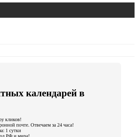
тных календарей в
ру кликов!
ронной почте. Отвечаем за 24 часа!
а: 1 сутки
од РФ и мира!