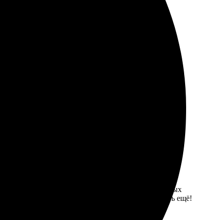
 Рекомендую всем.
узила фото. Получила приятный результат, все четко и
отали мою заявку и предложили несколько интересных
овне, а цвета яркие и насыщенные. Буду заказывать ещё!