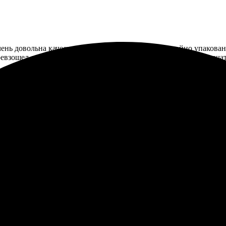
чень довольна качеством. Всё пришло быстро, достойно упакова
ревзошел ожидания! Рекомендую всем, кто ценит отличную печат
. Всё просто и понятно. Выбор шаблонов огромный, легко оформ