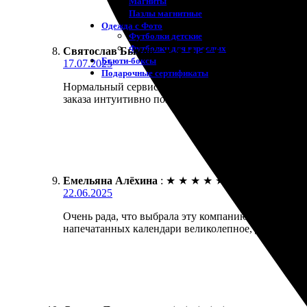
Магниты
Пазлы магнитные
Одежда с Фото
Футболки детские
Футболки для взрослых
Святослав Быков
:
★
★
★
★
★
Бьюти-боксы
17.07.2025
Подарочные сертификаты
Нормальный сервис. Заказал магнитные календари 
заказа интуитивно понятен. Понравилось, что есть
Емельяна Алёхина
:
★
★
★
★
★
22.06.2025
Очень рада, что выбрала эту компанию. Заказала 
напечатанных календари великолепное, доставили 