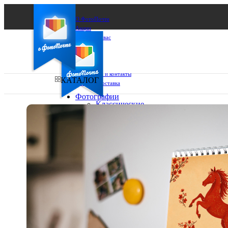
О ФотоПочте
Акции
Сделаем за вас
Бизнесу
FAQ
Франшиза
Поддержка и контакты
КАТАЛОГ
Оплата и доставка
Фотографии
Классические
фото
Ваш город:
10х10
10х15
Ваш регион доставки
13х18
15х15
Выберите из списка:
15х20
20х20
20х30
30х30
30х40
А4
Фото
в