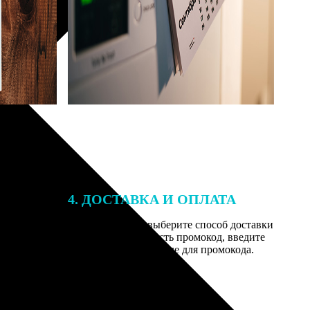
4. ДОСТАВКА И ОПЛАТА
той. После
Введите адрес и выберите способ доставки
 на email с
заказа. Если у вас есть промокод, введите
вим заказ
его в специальное поле для промокода.
мером для