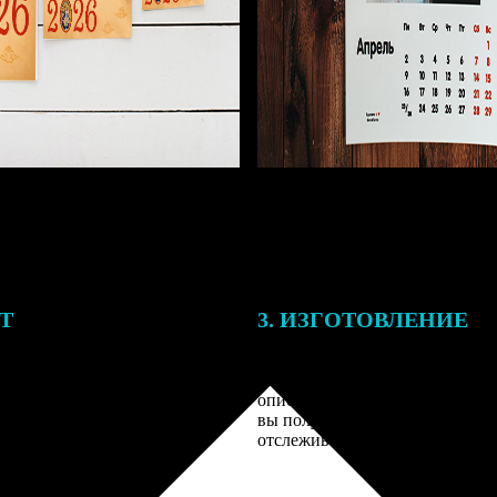
ЕТ
3. ИЗГОТОВЛЕНИЕ
подготовки заказа к печати
Оплатите заказ банковской кар
алисты могут связаться с Вами
оплаты получите подтверждение
му телефону или email для
описанием заказа. Когда отпра
я деталей.
вы получите письмо с трек-но
отслеживания.