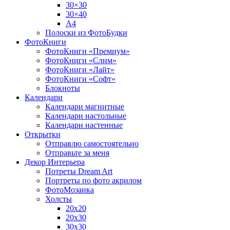
30×30
30×40
A4
Полоски из ФотоБудки
ФотоКниги
ФотоКниги «Премиум»
ФотоКниги «Слим»
ФотоКниги «Лайт»
ФотоКниги «Софт»
Блокноты
Календари
Календари магнитные
Календари настольные
Календари настенные
Открытки
Отправлю самостоятельно
Отправьте за меня
Декор Интерьера
Потреты Dream Art
Портреты по фото акрилом
ФотоМозаика
Холсты
20х20
20х30
30х30