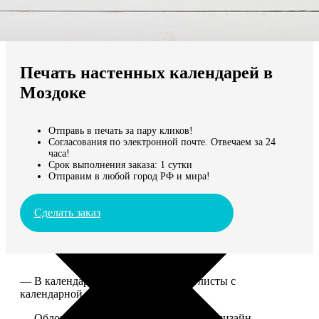
Не нашли Ваш город?
Мы доставляем по всему миру
Печать настенных календарей в
Продолжить без города
Моздоке
Отправь в печать за пару кликов!
Согласования по электронной почте. Отвечаем за 24
часа!
Срок выполнения заказа: 1 сутки
Отправим в любой город РФ и мира!
Сделать заказ
— В календаре 13 листов: обложка+листы с
календарной сеткой.
— Обложка для календаря стандартная, дизайн