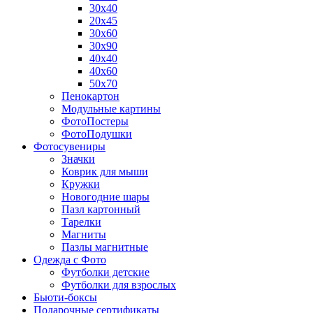
30х40
20х45
30х60
30х90
40х40
40х60
50х70
Пенокартон
Модульные картины
ФотоПостеры
ФотоПодушки
Фотоcувениры
Значки
Коврик для мыши
Кружки
Новогодние шары
Пазл картонный
Тарелки
Магниты
Пазлы магнитные
Одежда с Фото
Футболки детские
Футболки для взрослых
Бьюти-боксы
Подарочные сертификаты