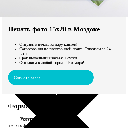
Не нашли Ваш город?
Мы доставляем по всему миру
Печать фото 15х20 в Моздоке
Продолжить без города
Отправь в печать за пару кликов!
Согласования по электронной почте. Отвечаем за 24
часа!
Срок выполнения заказа: 1 сутки
Отправим в любой город РФ и мира!
Сделать заказ
Форматы и цены
Услуга
Цена, руб.
печать фото 15х20
47