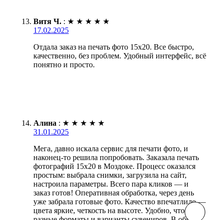
Витя Ч.
:
★
★
★
★
★
17.02.2025
Отдала заказ на печать фото 15х20. Все быстро,
качественно, без проблем. Удобный интерфейс, всё
понятно и просто.
Алина
:
★
★
★
★
★
31.01.2025
Мега, давно искала сервис для печати фото, и
наконец-то решила попробовать. Заказала печать
фотографий 15х20 в Моздоке. Процесс оказался
простым: выбрала снимки, загрузила на сайт,
настроила параметры. Всего пара кликов — и
заказ готов! Оперативная обработка, через день
уже забрала готовые фото. Качество впечатлило —
цвета яркие, четкость на высоте. Удобно, что есть
разные форматы и варианты сувениров. В общем,