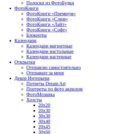
Полоски из ФотоБудки
ФотоКниги
ФотоКниги «Премиум»
ФотоКниги «Слим»
ФотоКниги «Лайт»
ФотоКниги «Софт»
Блокноты
Календари
Календари магнитные
Календари настольные
Календари настенные
Открытки
Отправлю самостоятельно
Отправьте за меня
Декор Интерьера
Потреты Dream Art
Портреты по фото акрилом
ФотоМозаика
Холсты
20х20
20х30
30х30
30х40
20х45
30х60