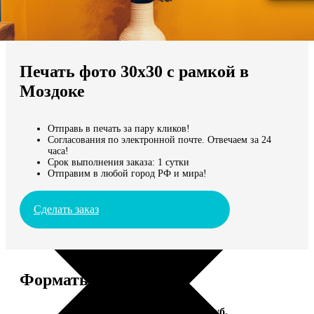
Не нашли Ваш город?
Мы доставляем по всему миру
Печать фото 30х30 с рамкой в
Продолжить без города
Моздоке
Отправь в печать за пару кликов!
Согласования по электронной почте. Отвечаем за 24
часа!
Срок выполнения заказа: 1 сутки
Отправим в любой город РФ и мира!
Сделать заказ
Форматы и цены
Услуга
Цена, руб.