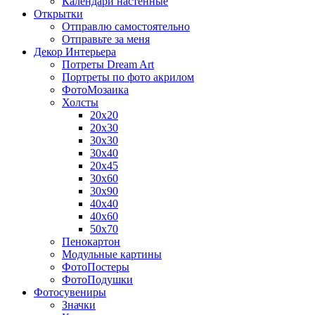
Календари настенные
Открытки
Отправлю самостоятельно
Отправьте за меня
Декор Интерьера
Потреты Dream Art
Портреты по фото акрилом
ФотоМозаика
Холсты
20х20
20х30
30х30
30х40
20х45
30х60
30х90
40х40
40х60
50х70
Пенокартон
Модульные картины
ФотоПостеры
ФотоПодушки
Фотоcувениры
Значки