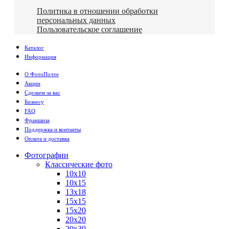
Политика в отношении обработки
персональных данных
Пользовательское соглашение
Каталог
Информация
О ФотоПочте
Акции
Сделаем за вас
Бизнесу
FAQ
Франшиза
Поддержка и контакты
Оплата и доставка
Фотографии
Классические фото
10х10
10х15
13х18
15х15
15х20
20х20
20х30