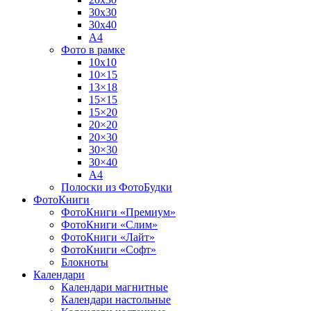
30х30
30х40
А4
Фото в рамке
10х10
10×15
13×18
15×15
15×20
20×20
20×30
30×30
30×40
A4
Полоски из ФотоБудки
ФотоКниги
ФотоКниги «Премиум»
ФотоКниги «Слим»
ФотоКниги «Лайт»
ФотоКниги «Софт»
Блокноты
Календари
Календари магнитные
Календари настольные