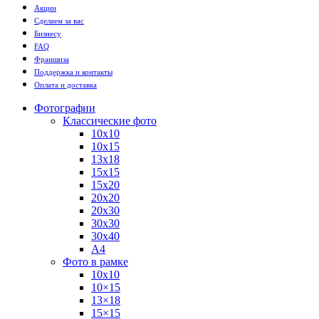
Акции
Сделаем за вас
Бизнесу
FAQ
Франшиза
Поддержка и контакты
Оплата и доставка
Фотографии
Классические фото
10х10
10х15
13х18
15х15
15х20
20х20
20х30
30х30
30х40
А4
Фото в рамке
10х10
10×15
13×18
15×15