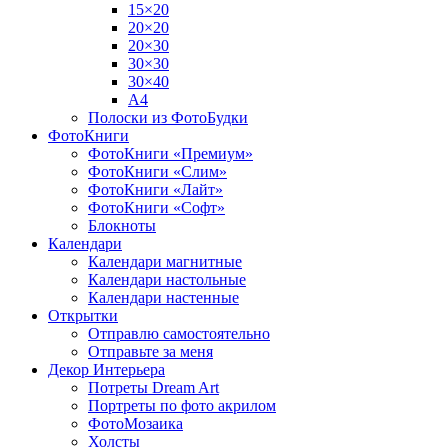
15×20
20×20
20×30
30×30
30×40
A4
Полоски из ФотоБудки
ФотоКниги
ФотоКниги «Премиум»
ФотоКниги «Слим»
ФотоКниги «Лайт»
ФотоКниги «Софт»
Блокноты
Календари
Календари магнитные
Календари настольные
Календари настенные
Открытки
Отправлю самостоятельно
Отправьте за меня
Декор Интерьера
Потреты Dream Art
Портреты по фото акрилом
ФотоМозаика
Холсты