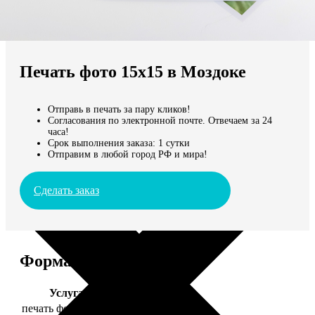
Не нашли Ваш город?
Мы доставляем по всему миру
Печать фото 15х15 в Моздоке
Продолжить без города
Отправь в печать за пару кликов!
Согласования по электронной почте. Отвечаем за 24
часа!
Срок выполнения заказа: 1 сутки
Отправим в любой город РФ и мира!
Сделать заказ
Форматы и цены
Услуга
Цена, руб.
печать фото 15х15
43