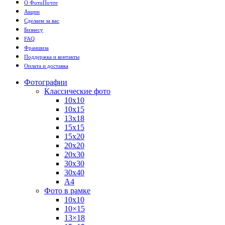
О ФотоПочте
Акции
Сделаем за вас
Бизнесу
FAQ
Франшиза
Поддержка и контакты
Оплата и доставка
Фотографии
Классические фото
10х10
10х15
13х18
15х15
15х20
20х20
20х30
30х30
30х40
А4
Фото в рамке
10х10
10×15
13×18