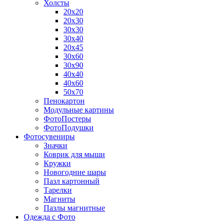
Холсты
20х20
20х30
30х30
30х40
20х45
30х60
30х90
40х40
40х60
50х70
Пенокартон
Модульные картины
ФотоПостеры
ФотоПодушки
Фотоcувениры
Значки
Коврик для мыши
Кружки
Новогодние шары
Пазл картонный
Тарелки
Магниты
Пазлы магнитные
Одежда с Фото