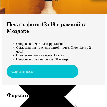
Не нашли Ваш город?
Мы доставляем по всему миру
Печать фото 13х18 с рамкой в
Продолжить без города
Моздоке
Отправь в печать за пару кликов!
Согласования по электронной почте. Отвечаем за 24
часа!
Срок выполнения заказа: 1 сутки
Отправим в любой город РФ и мира!
Сделать заказ
Форматы и цены
Услуга
Цена, руб.