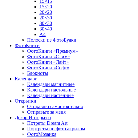
15×15
15×20
20×20
20×30
30×30
30×40
A4
Полоски из ФотоБудки
ФотоКниги
ФотоКниги «Премиум»
ФотоКниги «Слим»
ФотоКниги «Лайт»
ФотоКниги «Софт»
Блокноты
Календари
Календари магнитные
Календари настольные
Календари настенные
Открытки
Отправлю самостоятельно
Отправьте за меня
Декор Интерьера
Потреты Dream Art
Портреты по фото акрилом
ФотоМозаика