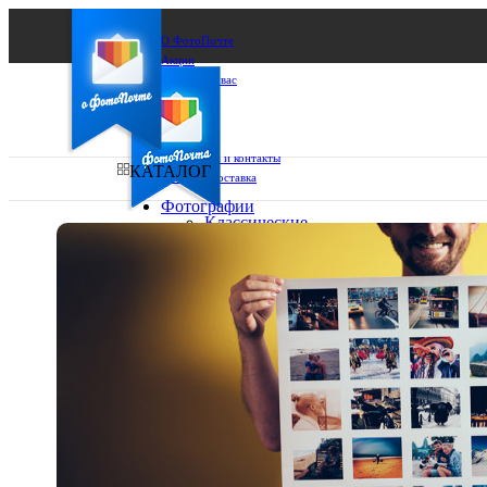
О ФотоПочте
Акции
Сделаем за вас
Бизнесу
FAQ
Франшиза
Поддержка и контакты
КАТАЛОГ
Оплата и доставка
Фотографии
Классические
фото
Ваш город:
10х10
10х15
Ваш регион доставки
13х18
15х15
Выберите из списка:
15х20
20х20
20х30
30х30
30х40
А4
Фото
в