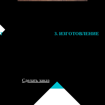
ЕТ
3. ИЗГОТОВЛЕНИЕ
подготовки заказа к печати
Оплатите заказ банковской кар
алисты могут связаться с Вами
оплаты получите подтверждение
му телефону или email для
описанием заказа. Когда отпра
я деталей.
вы получите письмо с трек-но
отслеживания.
Сделать заказ