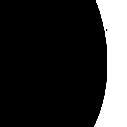
ил фотографии, получил их в отличный срок. Результат
ая понимает свои задачи. Рекомендую!
мила заказ и отправила. Доставка в Моздок оказалась
о не помялось. Очень рада, что выбрала именно эту