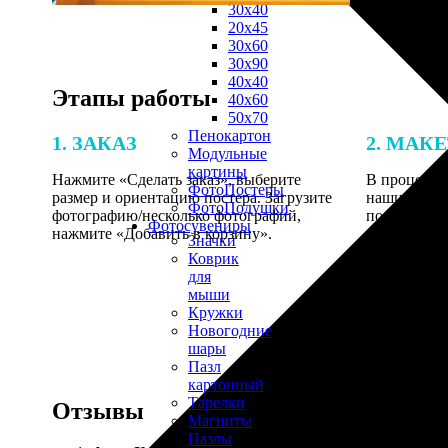
30х40
20х45
30х60
30х90
40х40
Этапы работы
40х60
50х70
Пенокартон
1. ЗАКАЗ
2. МАК
Модульные
картины
Нажмите «Сделать заказ», выберите
В процессе 
ФотоПостеры
размер и ориентацию постера. Загрузите
наши специ
ФотоПодушки
фотографию/несколько фотографий,
по указанно
Фотоcувениры
нажмите «Добавить в корзину».
согласовани
Значки
Коврик
для
мыши
Кружки
Новогодние
шары
Пазл
картонный
Тарелки
Отзывы
Магниты
Пазлы