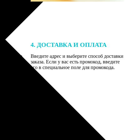
4. ДОСТАВКА И ОПЛАТА
той. После
Введите адрес и выберите способ доставки
 на email с
заказа. Если у вас есть промокод, введите
вим заказ
его в специальное поле для промокода.
мером для