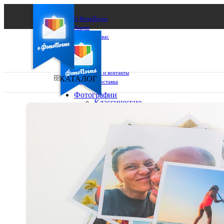
О ФотоПочте
Акции
Сделаем за вас
Бизнесу
FAQ
Франшиза
Поддержка и контакты
КАТАЛОГ
Оплата и доставка
Фотографии
Классические
фото
Ваш город:
10х10
10х15
Ваш регион доставки
13х18
15х15
Выберите из списка:
15х20
20х20
20х30
30х30
30х40
А4
Фото
в