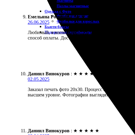
Магниты
Пазлы магнитные
Одежда с Фото
Футболки детские
Емельяна Романова
:
★
★
★
★
★
Футболки для взрослых
26.06.2025
Бьюти-боксы
Подарочные сертификаты
Любимый, я воспользовалась услугами печати фото
способ оплаты. Доставка пришла точно в срок, кач
Даниил Винокуров
:
★
★
★
★
★
02.05.2025
Заказал печать фото 20х30. Процесс прошел легко 
высшем уровне. Фотографии выглядят отлично. Оч
Даниил Винокуров
:
★
★
★
★
★