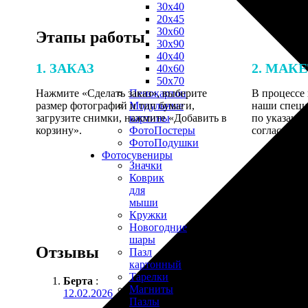
30х40
20х45
30х60
Этапы работы
30х90
40х40
1. ЗАКАЗ
2. МАК
40х60
50х70
Нажмите «Сделать заказ», выберите
В процессе 
Пенокартон
размер фотографий и тип бумаги,
наши специ
Модульные
загрузите снимки, нажмите «Добавить в
по указанно
картины
корзину».
согласовани
ФотоПостеры
ФотоПодушки
Фотоcувениры
Значки
Коврик
для
мыши
Кружки
Новогодние
шары
Отзывы
Пазл
картонный
Тарелки
Берта
:
Магниты
12.02.2026
Пазлы