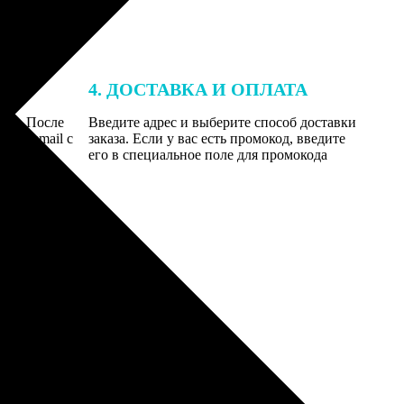
4. ДОСТАВКА И ОПЛАТА
той. После
Введите адрес и выберите способ доставки
 на email с
заказа. Если у вас есть промокод, введите
вим заказ
его в специальное поле для промокода
мером для