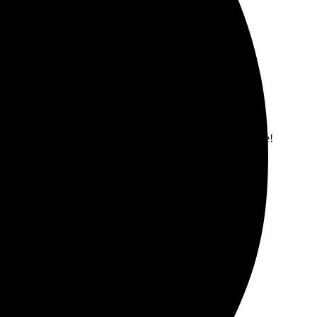
вать снова!
тно удивила скорость доставки. В целом, все на высоте!
шёл ожидания!