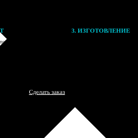
ЕТ
3. ИЗГОТОВЛЕНИЕ
подготовки заказа к печати
Оплатите заказ банковской кар
алисты могут связаться с Вами
оплаты получите подтверждение
му телефону или email для
описанием заказа. Когда отпра
я деталей.
вы получите письмо с трек-но
отслеживания.
Сделать заказ