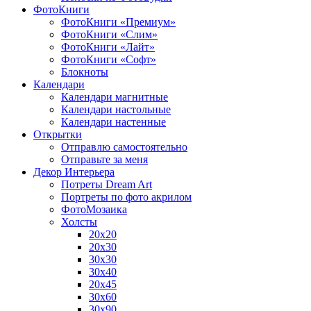
ФотоКниги
ФотоКниги «Премиум»
ФотоКниги «Слим»
ФотоКниги «Лайт»
ФотоКниги «Софт»
Блокноты
Календари
Календари магнитные
Календари настольные
Календари настенные
Открытки
Отправлю самостоятельно
Отправьте за меня
Декор Интерьера
Потреты Dream Art
Портреты по фото акрилом
ФотоМозаика
Холсты
20х20
20х30
30х30
30х40
20х45
30х60
30х90