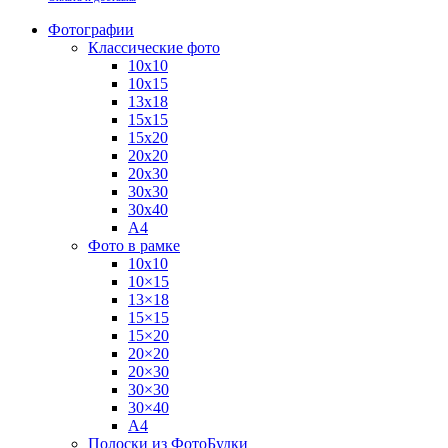
Фотографии
Классические фото
10х10
10х15
13х18
15х15
15х20
20х20
20х30
30х30
30х40
А4
Фото в рамке
10х10
10×15
13×18
15×15
15×20
20×20
20×30
30×30
30×40
A4
Полоски из ФотоБудки