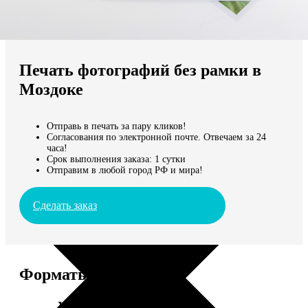
Не нашли Ваш город?
Мы доставляем по всему миру
Печать фотографий без рамки в
Продолжить без города
Моздоке
Отправь в печать за пару кликов!
Согласования по электронной почте. Отвечаем за 24
часа!
Срок выполнения заказа: 1 сутки
Отправим в любой город РФ и мира!
Сделать заказ
Форматы и цены
Услуга
Цена, руб.