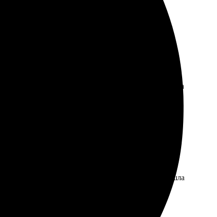
Через пару дней забрала, качество потрясающее! Ребята
сс оформления заказа прост и удобен. Упаковка пришла