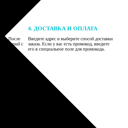
4. ДОСТАВКА И ОПЛАТА
той. После
Введите адрес и выберите способ доставки
 на email с
заказа. Если у вас есть промокод, введите
вим заказ
его в специальное поле для промокода.
мером для