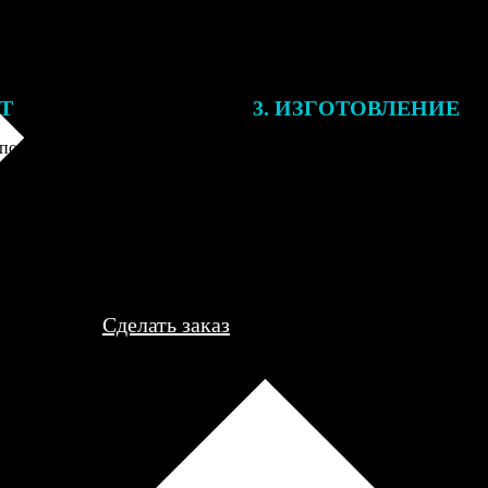
ЕТ
3. ИЗГОТОВЛЕНИЕ
подготовки заказа к печати
Оплатите заказ банковской кар
алисты могут связаться с Вами
оплаты получите подтверждение
му телефону или email для
описанием заказа. Когда отпра
я деталей.
вы получите письмо с трек-но
отслеживания.
Сделать заказ