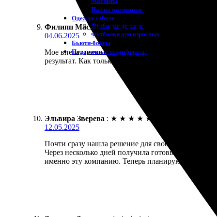
Магниты
Пазлы магнитные
Одежда с Фото
Футболки детские
Филипп Маслов
:
★
★
★
★
★
Футболки для взрослых
04.06.2025
Бьюти-боксы
Подарочные сертификаты
Мое впечатление от услуги очень положительное! З
результат. Как только забрал, сразу оценил качест
Эльвира Зверева
:
★
★
★
★
★
12.05.2025
Почти сразу нашла решение для своей идеи. Заказал
Через несколько дней получила готовый результат. 
именно эту компанию. Теперь планирую заказать е