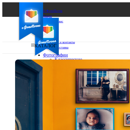
О ФотоПочте
Акции
Сделаем за вас
Бизнесу
FAQ
Франшиза
Поддержка и контакты
КАТАЛОГ
Оплата и доставка
Фотографии
Классические
фото
Ваш город:
10х10
10х15
Ваш регион доставки
13х18
15х15
Выберите из списка:
15х20
20х20
20х30
30х30
30х40
А4
Фото
в