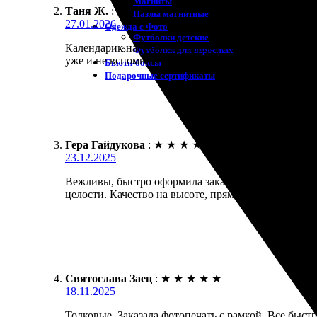
Магниты
Таня Ж.
:
Пазлы магнитные
27.01.2026
Одежда с Фото
Футболки детские
Календарик настольный вышел со странной датой — 
Футболки для взрослых
уже и не вспомню.
Бьюти-боксы
Подарочные сертификаты
Гера Гайдукова
:
★
★
★
★
★
23.12.2025
Вежливы, быстро оформила заказ. Печать фото 15х
целости. Качество на высоте, прямо как ожидала. Б
Святослава Заец
:
★
★
★
★
★
18.11.2025
Толковые. Заказала фотопечать с рамкой. Все быстр