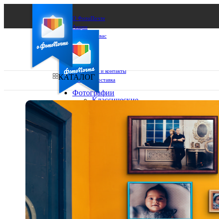
О ФотоПочте
Акции
Сделаем за вас
Бизнесу
FAQ
Франшиза
Поддержка и контакты
КАТАЛОГ
Оплата и доставка
Фотографии
Классические
фото
Ваш город:
10х10
10х15
Ваш регион доставки
13х18
15х15
Выберите из списка:
15х20
20х20
20х30
30х30
30х40
А4
Фото
в