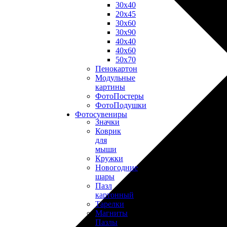
30х40
20х45
30х60
30х90
40х40
40х60
50х70
Пенокартон
Модульные
картины
ФотоПостеры
ФотоПодушки
Фотоcувениры
Значки
Коврик
для
мыши
Кружки
Новогодние
шары
Пазл
картонный
Тарелки
Магниты
Пазлы