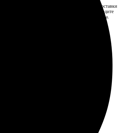
той. После
Введите адрес и выберите способ доставки
 на email с
заказа. Если у вас есть промокод, введите
вим заказ
его в специальное поле для промокода.
мером для
 особенно когда время поджимает.