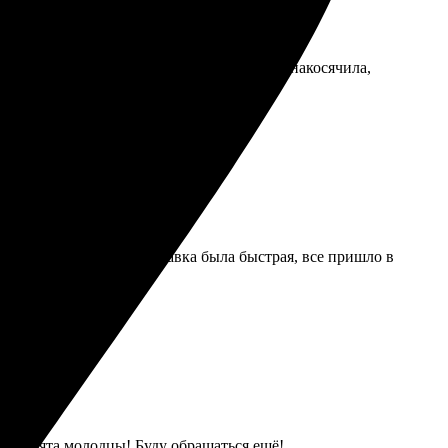
го не бывает. Может, я сама при верстке накосячила,
ить заказ онлайн. Доставка была быстрая, все пришло в
ия, ребята молодцы! Буду обращаться ещё!